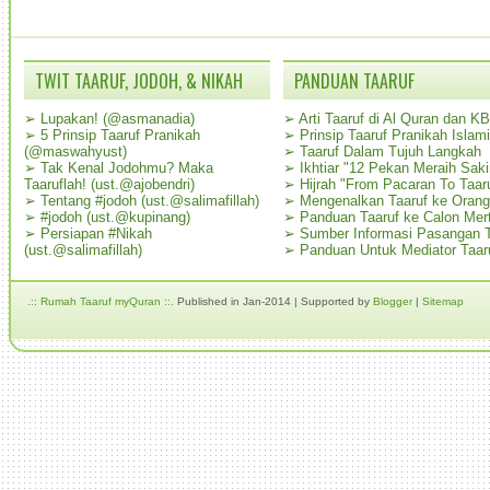
TWIT TAARUF, JODOH, & NIKAH
PANDUAN TAARUF
➢
Lupakan! (@asmanadia)
➢
Arti Taaruf di Al Quran dan K
➢
5 Prinsip Taaruf Pranikah
➢
Prinsip Taaruf Pranikah Islami
(@maswahyust)
➢
Taaruf Dalam Tujuh Langkah
➢
Tak Kenal Jodohmu? Maka
➢
Ikhtiar "12 Pekan Meraih Sak
Taaruflah! (ust.@ajobendri)
➢
Hijrah "From Pacaran To Taar
➢
Tentang #jodoh (ust.@salimafillah)
➢
Mengenalkan Taaruf ke Oran
➢
#jodoh (ust.@kupinang)
➢
Panduan Taaruf ke Calon Mer
➢
Persiapan #Nikah
➢
Sumber Informasi Pasangan T
(ust.@salimafillah)
➢
Panduan Untuk Mediator Taar
.:: Rumah Taaruf myQuran ::.
Published in Jan-2014 | Supported by
Blogger
|
Sitemap