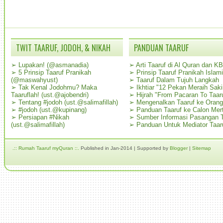
TWIT TAARUF, JODOH, & NIKAH
PANDUAN TAARUF
➢
Lupakan! (@asmanadia)
➢
Arti Taaruf di Al Quran dan K
➢
5 Prinsip Taaruf Pranikah
➢
Prinsip Taaruf Pranikah Islami
(@maswahyust)
➢
Taaruf Dalam Tujuh Langkah
➢
Tak Kenal Jodohmu? Maka
➢
Ikhtiar "12 Pekan Meraih Sak
Taaruflah! (ust.@ajobendri)
➢
Hijrah "From Pacaran To Taar
➢
Tentang #jodoh (ust.@salimafillah)
➢
Mengenalkan Taaruf ke Oran
➢
#jodoh (ust.@kupinang)
➢
Panduan Taaruf ke Calon Mer
➢
Persiapan #Nikah
➢
Sumber Informasi Pasangan T
(ust.@salimafillah)
➢
Panduan Untuk Mediator Taar
.:: Rumah Taaruf myQuran ::.
Published in Jan-2014 | Supported by
Blogger
|
Sitemap