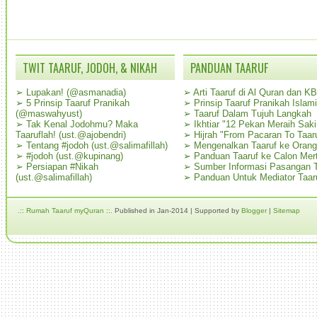
TWIT TAARUF, JODOH, & NIKAH
PANDUAN TAARUF
➢
Lupakan! (@asmanadia)
➢
Arti Taaruf di Al Quran dan K
➢
5 Prinsip Taaruf Pranikah
➢
Prinsip Taaruf Pranikah Islami
(@maswahyust)
➢
Taaruf Dalam Tujuh Langkah
➢
Tak Kenal Jodohmu? Maka
➢
Ikhtiar "12 Pekan Meraih Sak
Taaruflah! (ust.@ajobendri)
➢
Hijrah "From Pacaran To Taar
➢
Tentang #jodoh (ust.@salimafillah)
➢
Mengenalkan Taaruf ke Oran
➢
#jodoh (ust.@kupinang)
➢
Panduan Taaruf ke Calon Mer
➢
Persiapan #Nikah
➢
Sumber Informasi Pasangan T
(ust.@salimafillah)
➢
Panduan Untuk Mediator Taar
.:: Rumah Taaruf myQuran ::.
Published in Jan-2014 | Supported by
Blogger
|
Sitemap