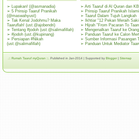
➢
Lupakan! (@asmanadia)
➢
Arti Taaruf di Al Quran dan K
➢
5 Prinsip Taaruf Pranikah
➢
Prinsip Taaruf Pranikah Islami
(@maswahyust)
➢
Taaruf Dalam Tujuh Langkah
➢
Tak Kenal Jodohmu? Maka
➢
Ikhtiar "12 Pekan Meraih Sak
Taaruflah! (ust.@ajobendri)
➢
Hijrah "From Pacaran To Taar
➢
Tentang #jodoh (ust.@salimafillah)
➢
Mengenalkan Taaruf ke Oran
➢
#jodoh (ust.@kupinang)
➢
Panduan Taaruf ke Calon Mer
➢
Persiapan #Nikah
➢
Sumber Informasi Pasangan T
(ust.@salimafillah)
➢
Panduan Untuk Mediator Taar
.:: Rumah Taaruf myQuran ::.
Published in Jan-2014 | Supported by
Blogger
|
Sitemap