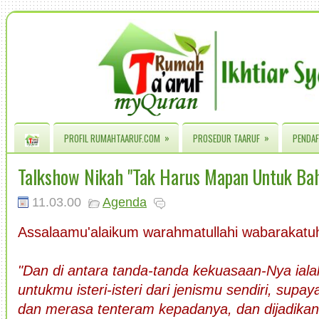
»
»
PROFIL RUMAHTAARUF.COM
PROSEDUR TAARUF
PENDAF
Talkshow Nikah "Tak Harus Mapan Untuk Bah
11.03.00
Agenda
Assalaamu'alaikum warahmatullahi wabarakatu
"Dan di antara tanda-tanda kekuasaan-Nya ial
untukmu isteri-isteri dari jenismu sendiri, sup
dan merasa tenteram kepadanya, dan dijadika