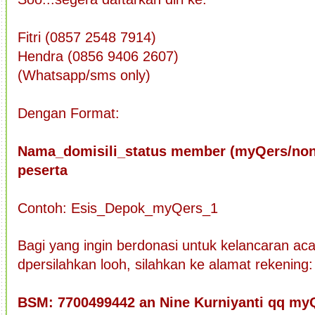
Fitri (0857 2548 7914)
Hendra (0856 9406 2607)
(Whatsapp/sms only)
Dengan Format:
Nama_domisili_status member (myQers/no
peserta
Contoh: Esis_Depok_myQers_1
Bagi yang ingin berdonasi untuk kelancaran acar
dpersilahkan looh, silahkan ke alamat rekening:
BSM: 7700499442 an Nine Kurniyanti qq my