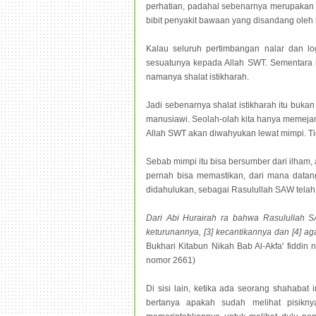
perhatian, padahal sebenarnya merupakan o
bibit penyakit bawaan yang disandang oleh
Kalau seluruh pertimbangan nalar dan lo
sesuatunya kepada Allah SWT. Sementara it
namanya shalat istikharah.
Jadi sebenarnya shalat istikharah itu bukan
manusiawi. Seolah-olah kita hanya memejamk
Allah SWT akan diwahyukan lewat mimpi. Tid
Sebab mimpi itu bisa bersumber dari ilham, 
pernah bisa memastikan, dari mana datang
didahulukan, sebagai Rasulullah SAW tela
Dari Abi Hurairah ra bahwa Rasulullah SAW
keturunannya, [3] kecantikannya dan [4]
Bukhari Kitabun Nikah Bab Al-Akfa' fiddin 
nomor 2661)
Di sisi lain, ketika ada seorang shahaba
bertanya apakah sudah melihat pisikn