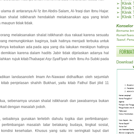
➢
[Klinik
➢
[Klinik
ulama di antaranya Al-'Iz ibn Abdis-Salam, Al-'Iraqi dan Ibnu Hajar.
➢
[Klinik
➢
[Klinik
an shalat istikharah hendaklah melaksanakan apa yang telah
 maupun tidak tidak.
Konselor
Bernama len
orang melaksanakan shalat istikharah dua rakaat karena sesuatu
RumahTaaruf.
Taaruf; Penu
yang memungkinkan baginya, baik hatinya menjadi terbuka untuk
uhnya kebaikan ada pada apa yang dia lakukan meskipun hatinya
FORMAT
 demikian karena dalam hadits Jabir tidak dijelaskan adanya hal
lahkan rujuk kitab
Thabaqat Asy-Syafi'iyah
oleh Ibnu As-Subki pada
Download 
adikan landasanoleh Imam An-Nawawi didhaifkan oleh sejumlah
tab penjelasan shahih Bukhari, yaitu kitab Fathul Bari jilid 11
ua, sebenarnya urusan shalat istikharah dan jawabannya bukan
rkait dengan masalah jodoh.
h, sebaiknya gunakan terlebih dahulu logika dan pertimbangan-
 pertimbangan masalah latar belakang budaya, tingkat sosial,
kondisi kesehatan. Khusus yang satu ini seringkali luput dari