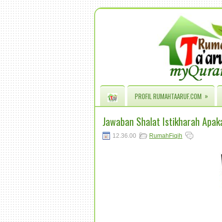
»
PROFIL RUMAHTAARUF.COM
Jawaban Shalat Istikharah Apa
12.36.00
RumahFiqih