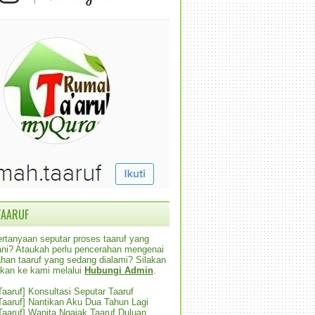
TAARUF
rtanyaan seputar proses taaruf yang
alani? Ataukah perlu pencerahan mengenai
han taaruf yang sedang dialami? Silakan
ikan ke kami melalui
Hubungi Admin
.
 Taaruf] Konsultasi Seputar Taaruf
 Taaruf] Nantikan Aku Dua Tahun Lagi
 Taaruf] Wanita Ngajak Taaruf Duluan