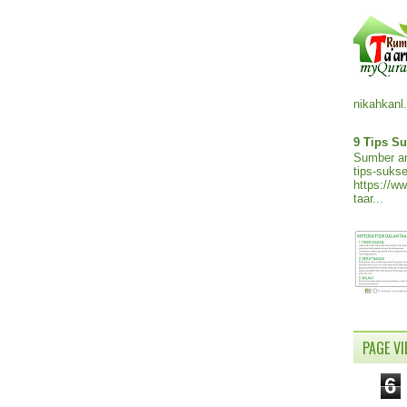
nikahkanl.
9 Tips Su
Sumber ar
tips-sukse
https://w
taar...
PAGE V
6