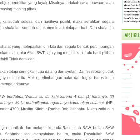
bjek penelitian yang layak. Misalnya, adakah cacat bawaan, atau
 masing-masing pihak.
gika sudah selesai dan hasilnya positif, maka serahkan segala
u shalatlah sunnah untuk meminta ketetapan hati. Dan shalat itu
ARTIKEL
 shalat yang melepaskan diri kita dari segala bentuk pertimbangan
an mata, biar Allah SWT saja yang memilihkan. Lalu hasil pilihan
ak!! Tidak demikian.
akan tetapi seringkali juga datang dari syetan. Dan seseorang tidak
nya mimpi itu. Maka pertimbangan nalar dan logika harus lebih
h mengajarkannya.
 berdabda,"Wanita itu dinikahi karena 4 hal: [1] hartanya, [2]
 agamanya. Maka perhatikanlah agamanya kamu akan selamat.
(HR.
nomor 4700, Muslim Kitabur-Radha' Bab Istihbabu Nikah zatid-diin
t ingin menikah dan melapor kepada Rasulullah SAW, beliau SAW
ya. Shahabat tadi menyatakan belum, maka Rasulullah SAW