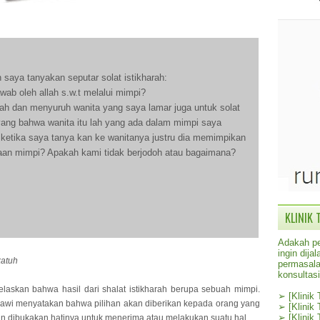
 saya tanyakan seputar solat istikharah:
jawab oleh allah s.w.t melalui mimpi?
rah dan menyuruh wanita yang saya lamar juga untuk solat
ayang bahwa wanita itu lah yang ada dalam mimpi saya
pi ketika saya tanya kan ke wanitanya justru dia memimpikan
bedaan mimpi? Apakah kami tidak berjodoh atau bagaimana?
KLINIK 
Adakah pe
ingin dij
katuh
permasala
konsultas
laskan bahwa hasil dari shalat istikharah berupa sebuah mimpi.
➢
[Klinik
awi menyatakan bahwa pilihan akan diberikan kepada orang yang
➢
[Klinik
➢
[Klinik
n dibukakan hatinya untuk menerima atau melakukan suatu hal.