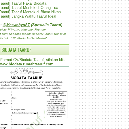
 Taaruf] Taaruf Pakai Biodata
 Taaruf] Taaruf Mentok di Orang Tua
 Taaruf] Taaruf Mentok di Biaya Nikah
 Taaruf] Jangka Waktu Taaruf Ideal
 :
@MaswahyuST
(Spesialis Taaruf)
gkap Tri Wahyu Nugroho. Founder
com; Spesialis Taaruf; Mediator Taaruf; Konselor
lis buku "12 Weeks To Get Married".
 BIODATA TAARUF
Format CV/Biodata Taaruf, silakan klik :
www.biodata.rumahtaaruf.com