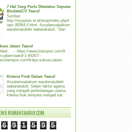
7 Hal Yang Perlu Diketahui Seputar
Biodata/CV Taaruf
Sumber :
http://myquran.or.id/arsip/index.php/t
opic,88364.0.html Assalamualaikum
warahmatullahi wabarakatuh, "Dan
..
kses Jalani Taaruf
tikel : - https://www.islampos.com/9-
s-jalani-taaruf-1-44267/ -
ww.islampos.com/9-tips-sukses-jalani-
Kriteria Fisik Dalam Taaruf
Assalamualaikum warahmatullahi
wabarakatuh, Selain faktor agama
yang menjadi pertimbangan utama,
kriteria fisik ternyata menjadi sal...
IEWS RUMAHTAARUF.COM
6
9
1
5
9
5