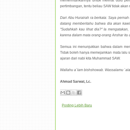
memerintahkannya untuk melihat dulu penam
pertimbangan, tentu beliau SAW tidak akan
Dari Abu Hurairah ra berkata: Saya pernah 
datang memberitahu bahwa dia akan kawi
"Sudahkah kau lihat dia?" Ia mengatakan, 
karena dalam mata orang-orang Anshar itu 
Semua ini menunjukkan bahwa dalam memili
Tidak boleh hanya memejamkan mata lalu sh
ajaran dari nabi kita Muhammad SAW.
Wallahu a`lam bishshowab. Wassalamu `al
Ahmad Sarwat, Lc.
Posting Lebih Baru