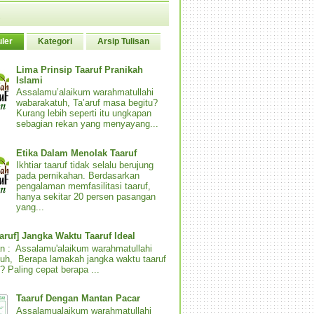
ler
Kategori
Arsip Tulisan
Lima Prinsip Taaruf Pranikah
Islami
Assalamu’alaikum warahmatullahi
wabarakatuh, Ta’aruf masa begitu?
Kurang lebih seperti itu ungkapan
sebagian rekan yang menyayang...
Etika Dalam Menolak Taaruf
Ikhtiar taaruf tidak selalu berujung
pada pernikahan. Berdasarkan
pengalaman memfasilitasi taaruf,
hanya sekitar 20 persen pasangan
yang...
aaruf] Jangka Waktu Taaruf Ideal
n : Assalamu'alaikum warahmatullahi
uh, Berapa lamakah jangka waktu taaruf
? Paling cepat berapa ...
Taaruf Dengan Mantan Pacar
Assalamualaikum warahmatullahi