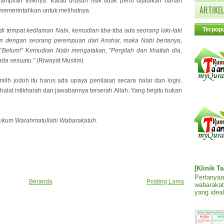
pilan fisiknya. Kalau urusan fisik tidak perlu dijadikan bahan
ARTIKEL
 memerintahkan untuk melihatnya.
Terpopu
di tempat kediaman Nabi, kemudian tiba-tiba ada seorang laki-laki
n dengan seorang perempuan dari Anshar, maka Nabi bertanya,
"Belum!" Kemudian Nabi mengatakan, "Pergilah dan lihatlah dia,
ada sesuatu."
(Riwayat Muslim)
h jodoh itu harus ada upaya penilaian secara nalar dan logis.
alat istikharah dan jawabannya terserah Allah. Yang begitu bukan
aikum Warahmatullahi Wabarakatuh.
[Klinik T
Pertanyaa
Beranda
Posting Lama
wabarakat
yang ideal