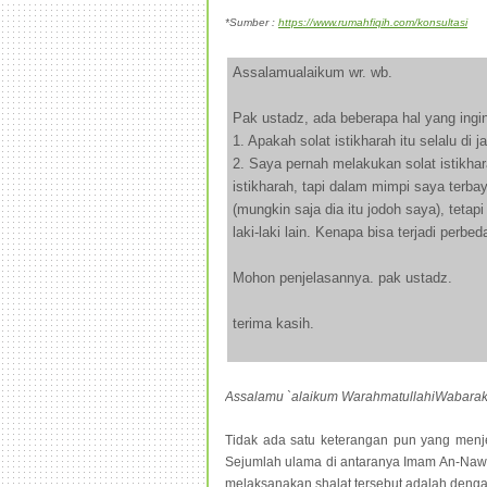
*Sumber :
https://www.rumahfiqih.com/konsultasi
Assalamualaikum wr. wb.
Pak ustadz, ada beberapa hal yang ingin
1. Apakah solat istikharah itu selalu di 
2. Saya pernah melakukan solat istikha
istikharah, tapi dalam mimpi saya terb
(mungkin saja dia itu jodoh saya), teta
laki-laki lain. Kenapa bisa terjadi per
Mohon penjelasannya. pak ustadz.
terima kasih.
Assalamu `alaikum WarahmatullahiWabara
Tidak ada satu keterangan pun yang menje
Sejumlah ulama di antaranya Imam An-Naw
melaksanakan shalat tersebut adalah denga