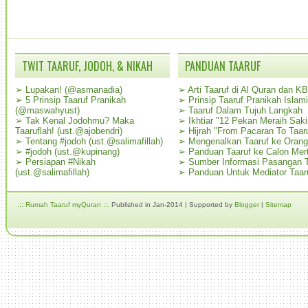
TWIT TAARUF, JODOH, & NIKAH
PANDUAN TAARUF
➢
Lupakan! (@asmanadia)
➢
Arti Taaruf di Al Quran dan K
➢
5 Prinsip Taaruf Pranikah
➢
Prinsip Taaruf Pranikah Islami
(@maswahyust)
➢
Taaruf Dalam Tujuh Langkah
➢
Tak Kenal Jodohmu? Maka
➢
Ikhtiar "12 Pekan Meraih Sak
Taaruflah! (ust.@ajobendri)
➢
Hijrah "From Pacaran To Taar
➢
Tentang #jodoh (ust.@salimafillah)
➢
Mengenalkan Taaruf ke Oran
➢
#jodoh (ust.@kupinang)
➢
Panduan Taaruf ke Calon Mer
➢
Persiapan #Nikah
➢
Sumber Informasi Pasangan T
(ust.@salimafillah)
➢
Panduan Untuk Mediator Taar
.:: Rumah Taaruf myQuran ::.
Published in Jan-2014 | Supported by
Blogger
|
Sitemap