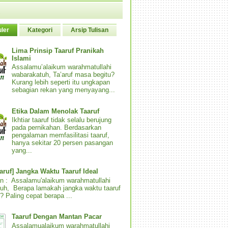
ler
Kategori
Arsip Tulisan
Lima Prinsip Taaruf Pranikah
Islami
Assalamu’alaikum warahmatullahi
wabarakatuh, Ta’aruf masa begitu?
Kurang lebih seperti itu ungkapan
sebagian rekan yang menyayang...
Etika Dalam Menolak Taaruf
Ikhtiar taaruf tidak selalu berujung
pada pernikahan. Berdasarkan
pengalaman memfasilitasi taaruf,
hanya sekitar 20 persen pasangan
yang...
aaruf] Jangka Waktu Taaruf Ideal
n : Assalamu'alaikum warahmatullahi
uh, Berapa lamakah jangka waktu taaruf
? Paling cepat berapa ...
Taaruf Dengan Mantan Pacar
Assalamualaikum warahmatullahi