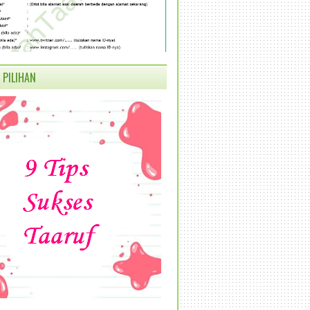
 PILIHAN