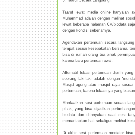
5. Taaruf Secara Langsung
Taaruf lewat media online hanyalah a
Muhammad adalah dengan melihat sosok 
lewat beberapa halaman CV/biodata saja 
dengan kondisi sebenarnya.
Agendakan pertemuan secara langsung 
tempat sesuai kesepakatan bersama, ten
bisa di rumah orang tua pihak perempuan
karena baru pertemuan awal.
Alternatif lokasi pertemuan dipilih ya
seorang laki-laki adalah dengan ‘mend
Masjid agung atau masjid raya sesuai 
pertemuan, karena lokasinya yang biasany
Manfaatkan sesi pertemuan secara langs
pihak, yang bisa dijadikan pertimbangan
biodata dan ditanyakan saat sesi tan
memantapkan hati sekaligus melihat kek
Di akhir sesi pertemuan mediator bis