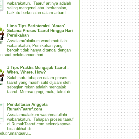
wabarakatuh, Taaruf artinya adalah
saling mengenal atau berkenalan,
baik itu berkenalan dalam artian l...
Lima Tips Berinteraksi 'Aman'
Selama Proses Taaruf Hingga Hari
Pernikahan
Assalamu'alaikum warahmatullahi
wabarakatuh, Pernikahan yang
berkah tidak hanya ditandai dengan
n saat pelaksanaan hari ...
3 Tips Praktis Mengajak Taaruf :
When, Where, How?
Salah satu tahapan dalam proses
taaruf yang masih sulit dijalani oleh
sebagian rekan adalah mengajak
taaruf. Merasa grogi, malu, takut di...
Pendaftaran Anggota
RumahTaaruf.com
Assalamualaikum warahmatullahi
wabarakatuh, Tahapan proses taaruf
di RumahTaaruf.com selengkapnya
bisa dilihat di:
dur.rumahtaaru...