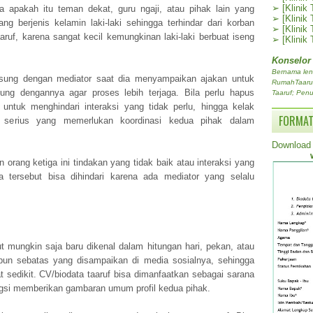
➢
[Klinik
a apakah itu teman dekat, guru ngaji, atau pihak lain yang
➢
[Klinik
ang berjenis kelamin laki-laki sehingga terhindar dari korban
➢
[Klinik
aaruf, karena sangat kecil kemungkinan laki-laki berbuat iseng
➢
[Klinik
Konselor
Bernama len
angsung dengan mediator saat dia menyampaikan ajakan untuk
RumahTaaruf.
sung dengannya agar proses lebih terjaga. Bila perlu hapus
Taaruf; Penu
ntuk menghindari interaksi yang tidak perlu, hingga kelak
FORMAT
 serius yang memerlukan koordinasi kedua pihak dalam
Download 
orang ketiga ini tindakan yang tidak baik atau interaksi yang
 tersebut bisa dihindari karena ada mediator yang selalu
 mungkin saja baru dikenal dalam hitungan hari, pekan, atau
 pun sebatas yang disampaikan di media sosialnya, sehingga
t sedikit. CV/biodata taaruf bisa dimanfaatkan sebagai sarana
ngsi memberikan gambaran umum profil kedua pihak.