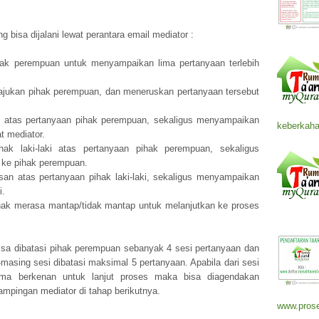
g bisa dijalani lewat perantara email mediator :
ak perempuan untuk menyampaikan lima pertanyaan terlebih
ajukan pihak perempuan, dan meneruskan pertanyaan tersebut
n atas pertanyaan pihak perempuan, sekaligus menyampaikan
keberkaha
t mediator.
ak laki-laki atas pertanyaan pihak perempuan, sekaligus
 ke pihak perempuan.
n atas pertanyaan pihak laki-laki, sekaligus menyampaikan
i.
hak merasa mantap/tidak mantap untuk melanjutkan ke proses
 bisa dibatasi pihak perempuan sebanyak 4 sesi pertanyaan dan
-masing sesi dibatasi maksimal 5 pertanyaan. Apabila dari sesi
ma berkenan untuk lanjut proses maka bisa diagendakan
mpingan mediator di tahap berikutnya.
www.prose