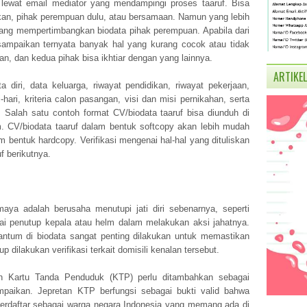
si lewat email mediator yang mendampingi proses taaruf. Bisa
kan, pihak perempuan dulu, atau bersamaan. Namun yang lebih
lu yang mempertimbangkan biodata pihak perempuan. Apabila dari
sampaikan ternyata banyak hal yang kurang cocok atau tidak
kan, dan kedua pihak bisa ikhtiar dengan yang lainnya.
ARTIKEL
a diri, data keluarga, riwayat pendidikan, riwayat pekerjaan,
hari, kriteria calon pasangan, visi dan misi pernikahan, serta
 Salah satu contoh format CV/biodata taaruf bisa diunduh di
m. CV/biodata taaruf dalam bentuk softcopy akan lebih mudah
m bentuk hardcopy. Verifikasi mengenai hal-hal yang dituliskan
uf berikutnya.
ya adalah berusaha menutupi jati diri sebenarnya, seperti
 penutup kepala atau helm dalam melakukan aksi jahatnya.
ercantum di biodata sangat penting dilakukan untuk memastikan
 dilakukan verifikasi terkait domisili kenalan tersebut.
retan Kartu Tanda Penduduk (KTP) perlu ditambahkan sebagai
mpaikan. Jepretan KTP berfungsi sebagai bukti valid bahwa
terdaftar sebagai warga negara Indonesia yang memang ada di