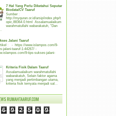
7 Hal Yang Perlu Diketahui Seputar
Biodata/CV Taaruf
Sumber :
http://myquran.or.id/arsip/index.php/t
opic,88364.0.html Assalamualaikum
warahmatullahi wabarakatuh, "Dan
..
kses Jalani Taaruf
tikel : - https://www.islampos.com/9-
s-jalani-taaruf-1-44267/ -
ww.islampos.com/9-tips-sukses-jalani-
Kriteria Fisik Dalam Taaruf
Assalamualaikum warahmatullahi
wabarakatuh, Selain faktor agama
yang menjadi pertimbangan utama,
kriteria fisik ternyata menjadi sal...
IEWS RUMAHTAARUF.COM
6
9
2
5
0
9