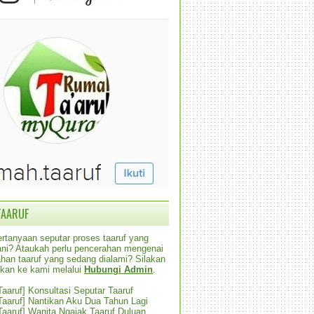
TAARUF
rtanyaan seputar proses taaruf yang
alani? Ataukah perlu pencerahan mengenai
han taaruf yang sedang dialami? Silakan
ikan ke kami melalui
Hubungi Admin
.
 Taaruf] Konsultasi Seputar Taaruf
 Taaruf] Nantikan Aku Dua Tahun Lagi
 Taaruf] Wanita Ngajak Taaruf Duluan