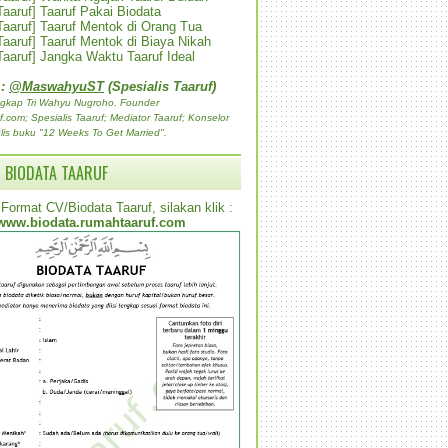
 Taaruf] Taaruf Pakai Biodata
 Taaruf] Taaruf Mentok di Orang Tua
 Taaruf] Taaruf Mentok di Biaya Nikah
 Taaruf] Jangka Waktu Taaruf Ideal
 :
@MaswahyuST
(Spesialis Taaruf)
gkap Tri Wahyu Nugroho. Founder
com; Spesialis Taaruf; Mediator Taaruf; Konselor
lis buku "12 Weeks To Get Married".
 BIODATA TAARUF
Format CV/Biodata Taaruf, silakan klik :
www.biodata.rumahtaaruf.com