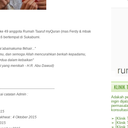
 ke 49 anggota Rumah Taaruf myQuran (mas Ferdy & mbak
016 bertempat di Sukabumi.
abainakuma fikhair...”
mu, dan semoga Allah mencurahkan berkah kepadamu,
rdua dalam kebaikan"
yang menikah - H.R. Abu Dawud)
KLINIK 
------------------------------------------------
ai catatan Admin :
Adakah pe
ingin dij
permasala
konsultas
015
 akhwat : 4 Oktober 2015
➢
[Klinik
➢
[Klinik
2015
➢
[Klinik