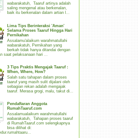
wabarakatuh, Taaruf artinya adalah
saling mengenal atau berkenalan,
baik itu berkenalan dalam artian l...
Lima Tips Berinteraksi 'Aman'
Selama Proses Taaruf Hingga Hari
Pernikahan
Assalamu'alaikum warahmatullahi
wabarakatuh, Pernikahan yang
berkah tidak hanya ditandai dengan
n saat pelaksanaan hari ...
3 Tips Praktis Mengajak Taaruf :
When, Where, How?
Salah satu tahapan dalam proses
taaruf yang masih sulit dijalani oleh
sebagian rekan adalah mengajak
taaruf. Merasa grogi, malu, takut di...
Pendaftaran Anggota
RumahTaaruf.com
Assalamualaikum warahmatullahi
wabarakatuh, Tahapan proses taaruf
di RumahTaaruf.com selengkapnya
bisa dilihat di:
dur.rumahtaaru...