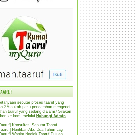
TAARUF
rtanyaan seputar proses taaruf yang
alani? Ataukah perlu pencerahan mengenai
han taaruf yang sedang dialami? Silakan
ikan ke kami melalui
Hubungi Admin
.
 Taaruf] Konsultasi Seputar Taaruf
 Taaruf] Nantikan Aku Dua Tahun Lagi
 Taaruf] Wanita Ngajak Taaruf Duluan