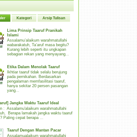
ler
Kategori
Arsip Tulisan
Lima Prinsip Taaruf Pranikah
Islami
Assalamu’alaikum warahmatullahi
wabarakatuh, Ta’aruf masa begitu?
Kurang lebih seperti itu ungkapan
sebagian rekan yang menyayang...
Etika Dalam Menolak Taaruf
Ikhtiar taaruf tidak selalu berujung
pada pernikahan. Berdasarkan
pengalaman memfasilitasi taaruf,
hanya sekitar 20 persen pasangan
yang...
aaruf] Jangka Waktu Taaruf Ideal
n : Assalamu'alaikum warahmatullahi
uh, Berapa lamakah jangka waktu taaruf
? Paling cepat berapa ...
Taaruf Dengan Mantan Pacar
Assalamualaikum warahmatullahi