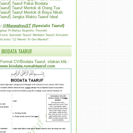
 Taaruf] Taaruf Pakai Biodata
 Taaruf] Taaruf Mentok di Orang Tua
 Taaruf] Taaruf Mentok di Biaya Nikah
 Taaruf] Jangka Waktu Taaruf Ideal
 :
@MaswahyuST
(Spesialis Taaruf)
gkap Tri Wahyu Nugroho. Founder
com; Spesialis Taaruf; Mediator Taaruf; Konselor
lis buku "12 Weeks To Get Married".
 BIODATA TAARUF
Format CV/Biodata Taaruf, silakan klik :
www.biodata.rumahtaaruf.com