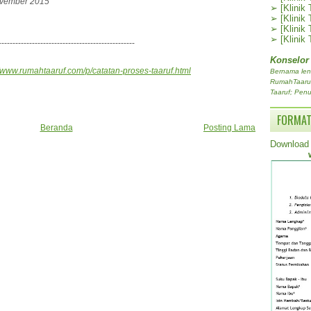
November 2015
➢
[Klinik
➢
[Klinik
➢
[Klinik
➢
[Klinik
-------------------------------------------------
Konselor
//www.rumahtaaruf.com/p/catatan-proses-taaruf.html
Bernama len
RumahTaaruf.
Taaruf; Penu
FORMAT
Beranda
Posting Lama
Download 