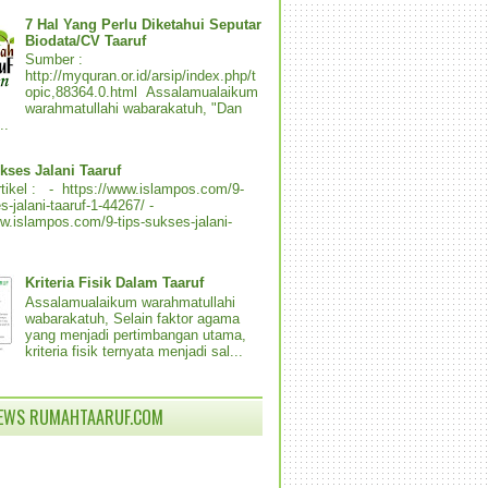
7 Hal Yang Perlu Diketahui Seputar
Biodata/CV Taaruf
Sumber :
http://myquran.or.id/arsip/index.php/t
opic,88364.0.html Assalamualaikum
warahmatullahi wabarakatuh, "Dan
..
kses Jalani Taaruf
tikel : - https://www.islampos.com/9-
s-jalani-taaruf-1-44267/ -
ww.islampos.com/9-tips-sukses-jalani-
Kriteria Fisik Dalam Taaruf
Assalamualaikum warahmatullahi
wabarakatuh, Selain faktor agama
yang menjadi pertimbangan utama,
kriteria fisik ternyata menjadi sal...
IEWS RUMAHTAARUF.COM