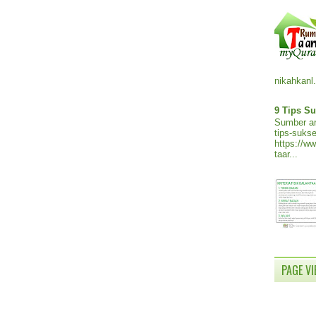
nikahkanl.
9 Tips Su
Sumber ar
tips-sukse
https://w
taar...
PAGE V