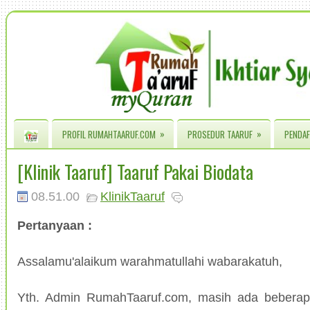
»
»
PROFIL RUMAHTAARUF.COM
PROSEDUR TAARUF
PENDAF
[Klinik Taaruf] Taaruf Pakai Biodata
08.51.00
KlinikTaaruf
Pertanyaan :
Assalamu'alaikum warahmatullahi wabarakatuh,
Yth. Admin RumahTaaruf.com, masih ada beberap