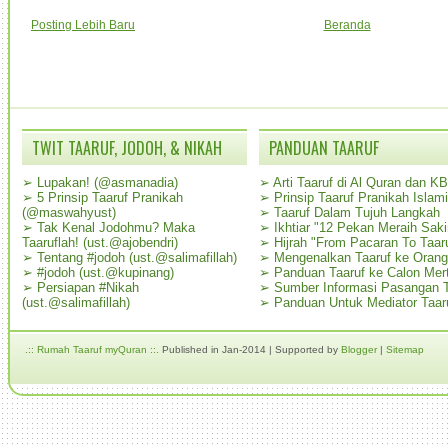
Posting Lebih Baru
Beranda
TWIT TAARUF, JODOH, & NIKAH
PANDUAN TAARUF
➢
Lupakan! (@asmanadia)
➢
Arti Taaruf di Al Quran dan K
➢
5 Prinsip Taaruf Pranikah
➢
Prinsip Taaruf Pranikah Islami
(@maswahyust)
➢
Taaruf Dalam Tujuh Langkah
➢
Tak Kenal Jodohmu? Maka
➢
Ikhtiar "12 Pekan Meraih Sak
Taaruflah! (ust.@ajobendri)
➢
Hijrah "From Pacaran To Taar
➢
Tentang #jodoh (ust.@salimafillah)
➢
Mengenalkan Taaruf ke Oran
➢
#jodoh (ust.@kupinang)
➢
Panduan Taaruf ke Calon Mer
➢
Persiapan #Nikah
➢
Sumber Informasi Pasangan T
(ust.@salimafillah)
➢
Panduan Untuk Mediator Taar
.:: Rumah Taaruf myQuran ::.
Published in Jan-2014 | Supported by
Blogger
|
Sitemap