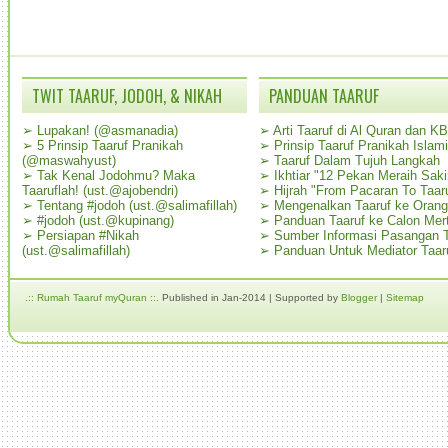
TWIT TAARUF, JODOH, & NIKAH
PANDUAN TAARUF
➢
Lupakan! (@asmanadia)
➢
Arti Taaruf di Al Quran dan K
➢
5 Prinsip Taaruf Pranikah
➢
Prinsip Taaruf Pranikah Islami
(@maswahyust)
➢
Taaruf Dalam Tujuh Langkah
➢
Tak Kenal Jodohmu? Maka
➢
Ikhtiar "12 Pekan Meraih Sak
Taaruflah! (ust.@ajobendri)
➢
Hijrah "From Pacaran To Taar
➢
Tentang #jodoh (ust.@salimafillah)
➢
Mengenalkan Taaruf ke Oran
➢
#jodoh (ust.@kupinang)
➢
Panduan Taaruf ke Calon Mer
➢
Persiapan #Nikah
➢
Sumber Informasi Pasangan T
(ust.@salimafillah)
➢
Panduan Untuk Mediator Taar
.:: Rumah Taaruf myQuran ::.
Published in Jan-2014 | Supported by
Blogger
|
Sitemap