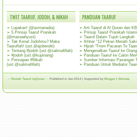
TWIT TAARUF, JODOH, & NIKAH
PANDUAN TAARUF
➢
Lupakan! (@asmanadia)
➢
Arti Taaruf di Al Quran dan K
➢
5 Prinsip Taaruf Pranikah
➢
Prinsip Taaruf Pranikah Islami
(@maswahyust)
➢
Taaruf Dalam Tujuh Langkah
➢
Tak Kenal Jodohmu? Maka
➢
Ikhtiar "12 Pekan Meraih Sak
Taaruflah! (ust.@ajobendri)
➢
Hijrah "From Pacaran To Taar
➢
Tentang #jodoh (ust.@salimafillah)
➢
Mengenalkan Taaruf ke Oran
➢
#jodoh (ust.@kupinang)
➢
Panduan Taaruf ke Calon Mer
➢
Persiapan #Nikah
➢
Sumber Informasi Pasangan T
(ust.@salimafillah)
➢
Panduan Untuk Mediator Taar
.:: Rumah Taaruf myQuran ::.
Published in Jan-2014 | Supported by
Blogger
|
Sitemap