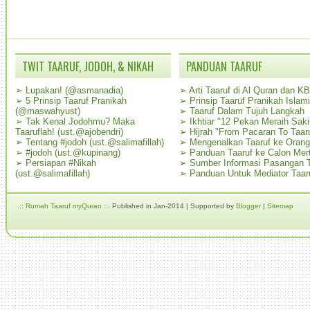
TWIT TAARUF, JODOH, & NIKAH
PANDUAN TAARUF
➢
Lupakan! (@asmanadia)
➢
Arti Taaruf di Al Quran dan K
➢
5 Prinsip Taaruf Pranikah
➢
Prinsip Taaruf Pranikah Islami
(@maswahyust)
➢
Taaruf Dalam Tujuh Langkah
➢
Tak Kenal Jodohmu? Maka
➢
Ikhtiar "12 Pekan Meraih Sak
Taaruflah! (ust.@ajobendri)
➢
Hijrah "From Pacaran To Taar
➢
Tentang #jodoh (ust.@salimafillah)
➢
Mengenalkan Taaruf ke Oran
➢
#jodoh (ust.@kupinang)
➢
Panduan Taaruf ke Calon Mer
➢
Persiapan #Nikah
➢
Sumber Informasi Pasangan T
(ust.@salimafillah)
➢
Panduan Untuk Mediator Taar
.:: Rumah Taaruf myQuran ::.
Published in Jan-2014 | Supported by
Blogger
|
Sitemap