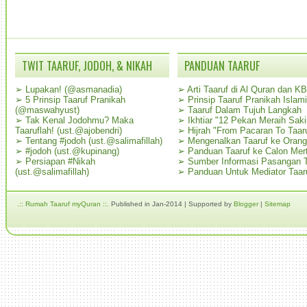
TWIT TAARUF, JODOH, & NIKAH
PANDUAN TAARUF
➢
Lupakan! (@asmanadia)
➢
Arti Taaruf di Al Quran dan K
➢
5 Prinsip Taaruf Pranikah
➢
Prinsip Taaruf Pranikah Islami
(@maswahyust)
➢
Taaruf Dalam Tujuh Langkah
➢
Tak Kenal Jodohmu? Maka
➢
Ikhtiar "12 Pekan Meraih Sak
Taaruflah! (ust.@ajobendri)
➢
Hijrah "From Pacaran To Taar
➢
Tentang #jodoh (ust.@salimafillah)
➢
Mengenalkan Taaruf ke Oran
➢
#jodoh (ust.@kupinang)
➢
Panduan Taaruf ke Calon Mer
➢
Persiapan #Nikah
➢
Sumber Informasi Pasangan T
(ust.@salimafillah)
➢
Panduan Untuk Mediator Taar
.:: Rumah Taaruf myQuran ::.
Published in Jan-2014 | Supported by
Blogger
|
Sitemap