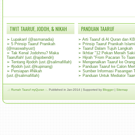
TWIT TAARUF, JODOH, & NIKAH
PANDUAN TAARUF
➢
Lupakan! (@asmanadia)
➢
Arti Taaruf di Al Quran dan K
➢
5 Prinsip Taaruf Pranikah
➢
Prinsip Taaruf Pranikah Islami
(@maswahyust)
➢
Taaruf Dalam Tujuh Langkah
➢
Tak Kenal Jodohmu? Maka
➢
Ikhtiar "12 Pekan Meraih Sak
Taaruflah! (ust.@ajobendri)
➢
Hijrah "From Pacaran To Taar
➢
Tentang #jodoh (ust.@salimafillah)
➢
Mengenalkan Taaruf ke Oran
➢
#jodoh (ust.@kupinang)
➢
Panduan Taaruf ke Calon Mer
➢
Persiapan #Nikah
➢
Sumber Informasi Pasangan T
(ust.@salimafillah)
➢
Panduan Untuk Mediator Taar
.:: Rumah Taaruf myQuran ::.
Published in Jan-2014 | Supported by
Blogger
|
Sitemap