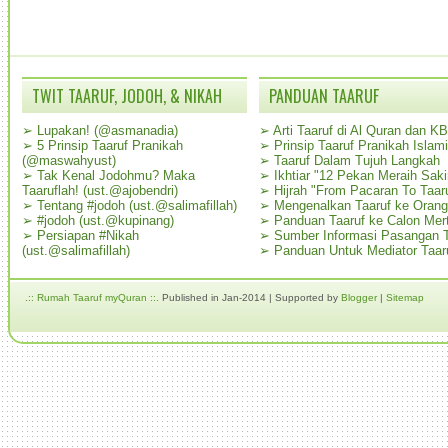
TWIT TAARUF, JODOH, & NIKAH
PANDUAN TAARUF
➢
Lupakan! (@asmanadia)
➢
Arti Taaruf di Al Quran dan K
➢
5 Prinsip Taaruf Pranikah
➢
Prinsip Taaruf Pranikah Islami
(@maswahyust)
➢
Taaruf Dalam Tujuh Langkah
➢
Tak Kenal Jodohmu? Maka
➢
Ikhtiar "12 Pekan Meraih Sak
Taaruflah! (ust.@ajobendri)
➢
Hijrah "From Pacaran To Taar
➢
Tentang #jodoh (ust.@salimafillah)
➢
Mengenalkan Taaruf ke Oran
➢
#jodoh (ust.@kupinang)
➢
Panduan Taaruf ke Calon Mer
➢
Persiapan #Nikah
➢
Sumber Informasi Pasangan T
(ust.@salimafillah)
➢
Panduan Untuk Mediator Taar
.:: Rumah Taaruf myQuran ::.
Published in Jan-2014 | Supported by
Blogger
|
Sitemap