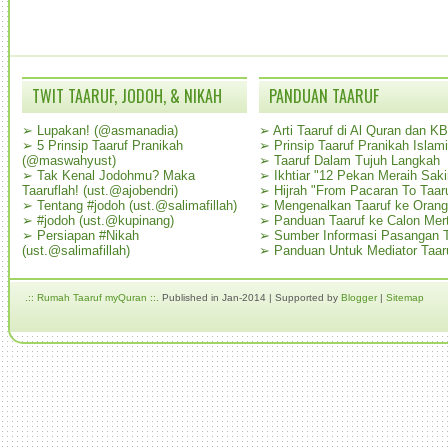
TWIT TAARUF, JODOH, & NIKAH
PANDUAN TAARUF
➢
Lupakan! (@asmanadia)
➢
Arti Taaruf di Al Quran dan K
➢
5 Prinsip Taaruf Pranikah
➢
Prinsip Taaruf Pranikah Islami
(@maswahyust)
➢
Taaruf Dalam Tujuh Langkah
➢
Tak Kenal Jodohmu? Maka
➢
Ikhtiar "12 Pekan Meraih Sak
Taaruflah! (ust.@ajobendri)
➢
Hijrah "From Pacaran To Taar
➢
Tentang #jodoh (ust.@salimafillah)
➢
Mengenalkan Taaruf ke Oran
➢
#jodoh (ust.@kupinang)
➢
Panduan Taaruf ke Calon Mer
➢
Persiapan #Nikah
➢
Sumber Informasi Pasangan T
(ust.@salimafillah)
➢
Panduan Untuk Mediator Taar
.:: Rumah Taaruf myQuran ::.
Published in Jan-2014 | Supported by
Blogger
|
Sitemap