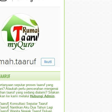
TAARUF
rtanyaan seputar proses taaruf yang
alani? Ataukah perlu pencerahan mengenai
han taaruf yang sedang dialami? Silakan
ikan ke kami melalui
Hubungi Admin
.
 Taaruf] Konsultasi Seputar Taaruf
 Taaruf] Nantikan Aku Dua Tahun Lagi
 Taaruf] Wanita Ngajak Taaruf Duluan