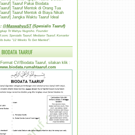
 Taaruf] Taaruf Pakai Biodata
 Taaruf] Taaruf Mentok di Orang Tua
 Taaruf] Taaruf Mentok di Biaya Nikah
 Taaruf] Jangka Waktu Taaruf Ideal
 :
@MaswahyuST
(Spesialis Taaruf)
gkap Tri Wahyu Nugroho. Founder
com; Spesialis Taaruf; Mediator Taaruf; Konselor
lis buku "12 Weeks To Get Married".
 BIODATA TAARUF
Format CV/Biodata Taaruf, silakan klik :
www.biodata.rumahtaaruf.com