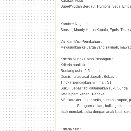
Karakter Positif :
Supel/Mudah Bergaul, Humoris, Setia, Empat
Karakter Negatif :
Sensitif, Moody, Keras Kepala, Egois, Tidak
Visi dan Misi Pernikahan :
Mewujudkan keluarga yang sakina
Kriteria Mutlak Calon Pasangan :
Kriteria nonfisik :
Rentang usia : 2-5 tahun
Domisili atau asal daerah : Bebas
Tingkat pendidikan minimal : S1
Suku : Bebas tapi diutamakan suku Sunda
Status pernikahan : Perjaka
Sifat/karakter : Jujur, setia, humoris, sopan
Lain-lain : Beragama islam, baik agama dan
tidak merokok, suka dengan anak kecil, suka
Kriteria fisik :