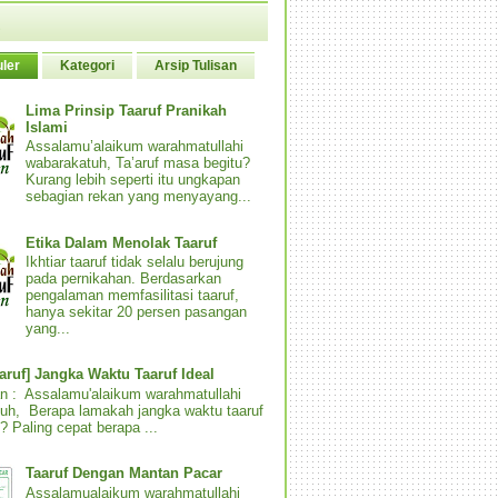
ler
Kategori
Arsip Tulisan
Lima Prinsip Taaruf Pranikah
Islami
Assalamu’alaikum warahmatullahi
wabarakatuh, Ta’aruf masa begitu?
Kurang lebih seperti itu ungkapan
sebagian rekan yang menyayang...
Etika Dalam Menolak Taaruf
Ikhtiar taaruf tidak selalu berujung
pada pernikahan. Berdasarkan
pengalaman memfasilitasi taaruf,
hanya sekitar 20 persen pasangan
yang...
aaruf] Jangka Waktu Taaruf Ideal
n : Assalamu'alaikum warahmatullahi
uh, Berapa lamakah jangka waktu taaruf
? Paling cepat berapa ...
Taaruf Dengan Mantan Pacar
Assalamualaikum warahmatullahi