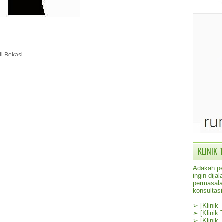
di Bekasi
KLINIK 
Adakah pe
ingin dij
permasala
konsultas
➢
[Klinik
➢
[Klinik
➢
[Klinik