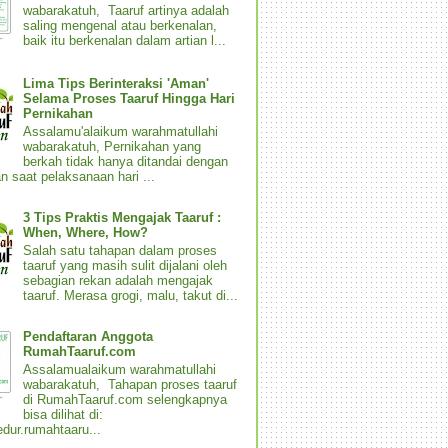
wabarakatuh, Taaruf artinya adalah
saling mengenal atau berkenalan,
baik itu berkenalan dalam artian l...
Lima Tips Berinteraksi 'Aman'
Selama Proses Taaruf Hingga Hari
Pernikahan
Assalamu'alaikum warahmatullahi
wabarakatuh, Pernikahan yang
berkah tidak hanya ditandai dengan
n saat pelaksanaan hari ...
3 Tips Praktis Mengajak Taaruf :
When, Where, How?
Salah satu tahapan dalam proses
taaruf yang masih sulit dijalani oleh
sebagian rekan adalah mengajak
taaruf. Merasa grogi, malu, takut di...
Pendaftaran Anggota
RumahTaaruf.com
Assalamualaikum warahmatullahi
wabarakatuh, Tahapan proses taaruf
di RumahTaaruf.com selengkapnya
bisa dilihat di:
dur.rumahtaaru...