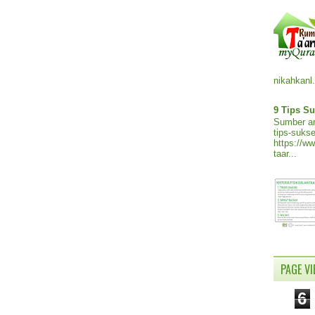
nikahkanl.
9 Tips Su
Sumber ar
tips-sukse
https://w
taar...
PAGE V
6