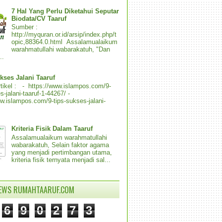
7 Hal Yang Perlu Diketahui Seputar
Biodata/CV Taaruf
Sumber :
http://myquran.or.id/arsip/index.php/t
opic,88364.0.html Assalamualaikum
warahmatullahi wabarakatuh, "Dan
..
kses Jalani Taaruf
tikel : - https://www.islampos.com/9-
s-jalani-taaruf-1-44267/ -
ww.islampos.com/9-tips-sukses-jalani-
Kriteria Fisik Dalam Taaruf
Assalamualaikum warahmatullahi
wabarakatuh, Selain faktor agama
yang menjadi pertimbangan utama,
kriteria fisik ternyata menjadi sal...
IEWS RUMAHTAARUF.COM
6
9
0
2
7
3