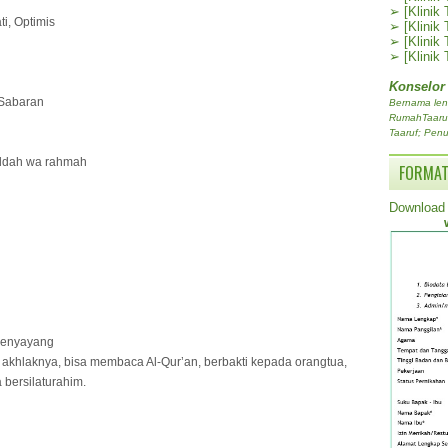
➢
[Klinik
i, Optimis
➢
[Klinik
➢
[Klinik
➢
[Klinik
Konselor
 Sabaran
Bernama len
RumahTaaruf.
Taaruf; Penu
h, mawaddah wa rahmah
FORMAT
Download 
, penyayang
 akhlaknya, bisa membaca Al-Qur’an, berbakti kepada orangtua,
 bersilaturahim.