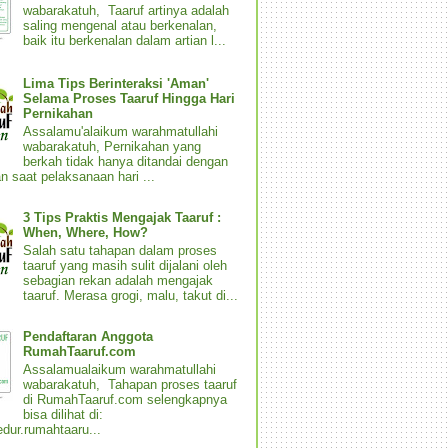
wabarakatuh, Taaruf artinya adalah
saling mengenal atau berkenalan,
baik itu berkenalan dalam artian l...
Lima Tips Berinteraksi 'Aman'
Selama Proses Taaruf Hingga Hari
Pernikahan
Assalamu'alaikum warahmatullahi
wabarakatuh, Pernikahan yang
berkah tidak hanya ditandai dengan
n saat pelaksanaan hari ...
3 Tips Praktis Mengajak Taaruf :
When, Where, How?
Salah satu tahapan dalam proses
taaruf yang masih sulit dijalani oleh
sebagian rekan adalah mengajak
taaruf. Merasa grogi, malu, takut di...
Pendaftaran Anggota
RumahTaaruf.com
Assalamualaikum warahmatullahi
wabarakatuh, Tahapan proses taaruf
di RumahTaaruf.com selengkapnya
bisa dilihat di:
dur.rumahtaaru...