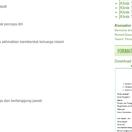
➢
[Klinik
mpati
➢
[Klinik
➢
[Klinik
➢
[Klinik
dak percaya diri
Konselor
Bernama len
RumahTaaruf.
Taaruf; Penu
 akhiratdan membentuk keluarga islami
FORMAT
Download 
arga dan bertanggung jawab