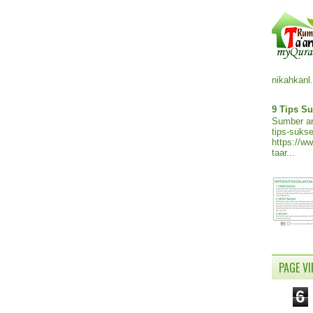
nikahkanl.
9 Tips Su
Sumber ar
tips-sukse
https://w
taar...
PAGE V
6