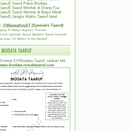
 Taaruf] Taaruf Pakai Biodata
 Taaruf] Taaruf Mentok di Orang Tua
 Taaruf] Taaruf Mentok di Biaya Nikah
 Taaruf] Jangka Waktu Taaruf Ideal
 :
@MaswahyuST
(Spesialis Taaruf)
gkap Tri Wahyu Nugroho. Founder
com; Spesialis Taaruf; Mediator Taaruf; Konselor
lis buku "12 Weeks To Get Married".
 BIODATA TAARUF
Format CV/Biodata Taaruf, silakan klik :
www.biodata.rumahtaaruf.com