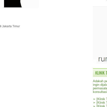
di Jakarta Timur
KLINIK 
Adakah pe
ingin dij
permasala
konsultas
➢
[Klinik
➢
[Klinik
➢
[Klinik