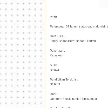
P869
Perempuan 37 tahun, status gadis, domisili 
Data Fisik :
Tinggi Badan/Berat Badan : 150/50
Pekerjaan :
Karyawan
Suku :
Betawi
Pendidikan Terakhir :
S1 PTS
Hobi :
Dengerin musik, nonton film komedi