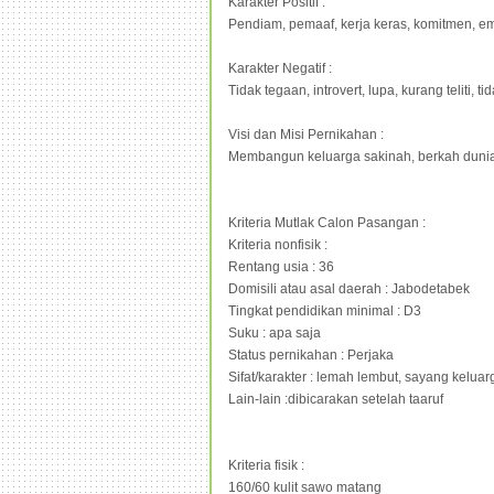
Karakter Positif :
Pendiam, pemaaf, kerja keras, komitmen, e
Karakter Negatif :
Tidak tegaan, introvert, lupa, kurang teliti, ti
Visi dan Misi Pernikahan :
Membangun keluarga sakinah, berkah dunia
Kriteria Mutlak Calon Pasangan :
Kriteria nonfisik :
Rentang usia : 36
Domisili atau asal daerah : Jabodetabek
Tingkat pendidikan minimal : D3
Suku : apa saja
Status pernikahan : Perjaka
Sifat/karakter : lemah lembut, sayang kelu
Lain-lain :dibicarakan setelah taaruf
Kriteria fisik :
160/60 kulit sawo matang