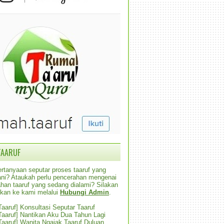
TAARUF
rtanyaan seputar proses taaruf yang
alani? Ataukah perlu pencerahan mengenai
han taaruf yang sedang dialami? Silakan
ikan ke kami melalui
Hubungi Admin
.
 Taaruf] Konsultasi Seputar Taaruf
 Taaruf] Nantikan Aku Dua Tahun Lagi
 Taaruf] Wanita Ngajak Taaruf Duluan