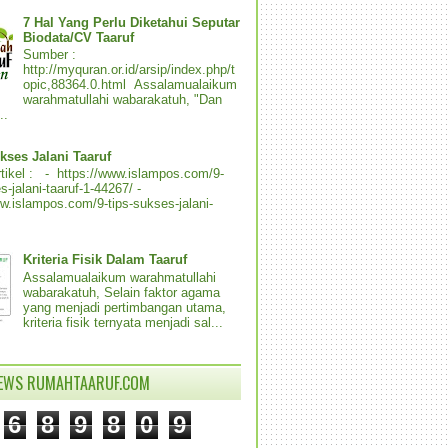
7 Hal Yang Perlu Diketahui Seputar
Biodata/CV Taaruf
Sumber :
http://myquran.or.id/arsip/index.php/t
opic,88364.0.html Assalamualaikum
warahmatullahi wabarakatuh, "Dan
..
kses Jalani Taaruf
tikel : - https://www.islampos.com/9-
s-jalani-taaruf-1-44267/ -
ww.islampos.com/9-tips-sukses-jalani-
Kriteria Fisik Dalam Taaruf
Assalamualaikum warahmatullahi
wabarakatuh, Selain faktor agama
yang menjadi pertimbangan utama,
kriteria fisik ternyata menjadi sal...
IEWS RUMAHTAARUF.COM
6
8
9
8
0
9