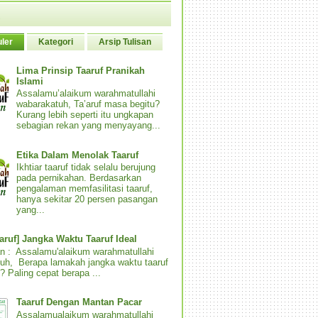
ler
Kategori
Arsip Tulisan
Lima Prinsip Taaruf Pranikah
Islami
Assalamu’alaikum warahmatullahi
wabarakatuh, Ta’aruf masa begitu?
Kurang lebih seperti itu ungkapan
sebagian rekan yang menyayang...
Etika Dalam Menolak Taaruf
Ikhtiar taaruf tidak selalu berujung
pada pernikahan. Berdasarkan
pengalaman memfasilitasi taaruf,
hanya sekitar 20 persen pasangan
yang...
aaruf] Jangka Waktu Taaruf Ideal
n : Assalamu'alaikum warahmatullahi
uh, Berapa lamakah jangka waktu taaruf
? Paling cepat berapa ...
Taaruf Dengan Mantan Pacar
Assalamualaikum warahmatullahi