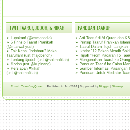
TWIT TAARUF, JODOH, & NIKAH
PANDUAN TAARUF
➢
Lupakan! (@asmanadia)
➢
Arti Taaruf di Al Quran dan K
➢
5 Prinsip Taaruf Pranikah
➢
Prinsip Taaruf Pranikah Islami
(@maswahyust)
➢
Taaruf Dalam Tujuh Langkah
➢
Tak Kenal Jodohmu? Maka
➢
Ikhtiar "12 Pekan Meraih Sak
Taaruflah! (ust.@ajobendri)
➢
Hijrah "From Pacaran To Taar
➢
Tentang #jodoh (ust.@salimafillah)
➢
Mengenalkan Taaruf ke Oran
➢
#jodoh (ust.@kupinang)
➢
Panduan Taaruf ke Calon Mer
➢
Persiapan #Nikah
➢
Sumber Informasi Pasangan T
(ust.@salimafillah)
➢
Panduan Untuk Mediator Taar
.:: Rumah Taaruf myQuran ::.
Published in Jan-2014 | Supported by
Blogger
|
Sitemap