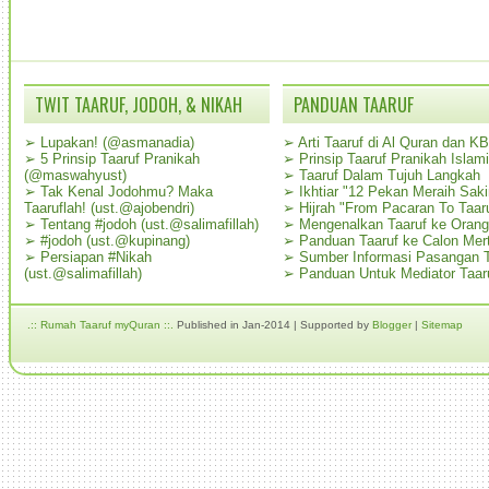
TWIT TAARUF, JODOH, & NIKAH
PANDUAN TAARUF
➢
Lupakan! (@asmanadia)
➢
Arti Taaruf di Al Quran dan K
➢
5 Prinsip Taaruf Pranikah
➢
Prinsip Taaruf Pranikah Islami
(@maswahyust)
➢
Taaruf Dalam Tujuh Langkah
➢
Tak Kenal Jodohmu? Maka
➢
Ikhtiar "12 Pekan Meraih Sak
Taaruflah! (ust.@ajobendri)
➢
Hijrah "From Pacaran To Taar
➢
Tentang #jodoh (ust.@salimafillah)
➢
Mengenalkan Taaruf ke Oran
➢
#jodoh (ust.@kupinang)
➢
Panduan Taaruf ke Calon Mer
➢
Persiapan #Nikah
➢
Sumber Informasi Pasangan T
(ust.@salimafillah)
➢
Panduan Untuk Mediator Taar
.:: Rumah Taaruf myQuran ::.
Published in Jan-2014 | Supported by
Blogger
|
Sitemap