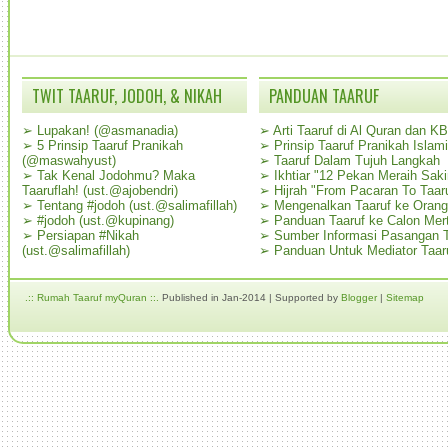
TWIT TAARUF, JODOH, & NIKAH
PANDUAN TAARUF
➢
Lupakan! (@asmanadia)
➢
Arti Taaruf di Al Quran dan K
➢
5 Prinsip Taaruf Pranikah
➢
Prinsip Taaruf Pranikah Islami
(@maswahyust)
➢
Taaruf Dalam Tujuh Langkah
➢
Tak Kenal Jodohmu? Maka
➢
Ikhtiar "12 Pekan Meraih Sak
Taaruflah! (ust.@ajobendri)
➢
Hijrah "From Pacaran To Taar
➢
Tentang #jodoh (ust.@salimafillah)
➢
Mengenalkan Taaruf ke Oran
➢
#jodoh (ust.@kupinang)
➢
Panduan Taaruf ke Calon Mer
➢
Persiapan #Nikah
➢
Sumber Informasi Pasangan T
(ust.@salimafillah)
➢
Panduan Untuk Mediator Taar
.:: Rumah Taaruf myQuran ::.
Published in Jan-2014 | Supported by
Blogger
|
Sitemap