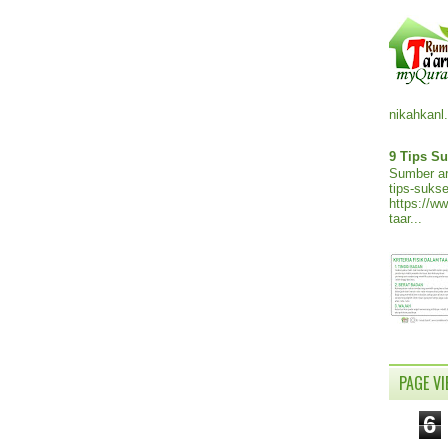
nikahkanl.
9 Tips Su
Sumber ar
tips-sukse
https://w
taar...
PAGE V
6