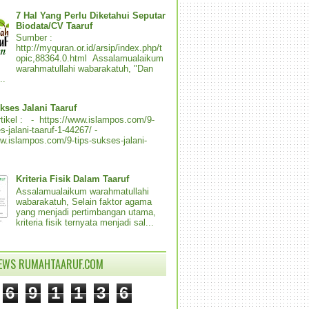
7 Hal Yang Perlu Diketahui Seputar
Biodata/CV Taaruf
Sumber :
http://myquran.or.id/arsip/index.php/t
opic,88364.0.html Assalamualaikum
warahmatullahi wabarakatuh, "Dan
..
kses Jalani Taaruf
tikel : - https://www.islampos.com/9-
s-jalani-taaruf-1-44267/ -
ww.islampos.com/9-tips-sukses-jalani-
Kriteria Fisik Dalam Taaruf
Assalamualaikum warahmatullahi
wabarakatuh, Selain faktor agama
yang menjadi pertimbangan utama,
kriteria fisik ternyata menjadi sal...
IEWS RUMAHTAARUF.COM
6
9
1
1
3
6