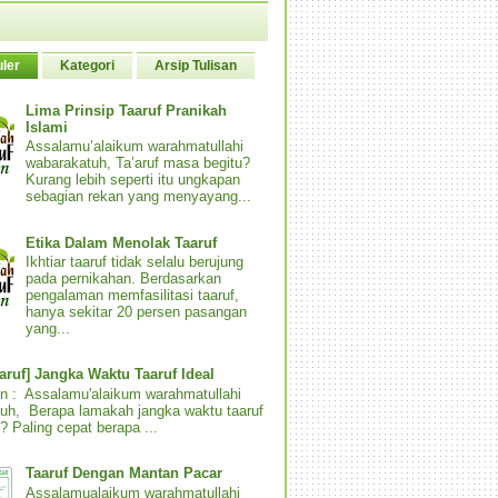
ler
Kategori
Arsip Tulisan
Lima Prinsip Taaruf Pranikah
Islami
Assalamu’alaikum warahmatullahi
wabarakatuh, Ta’aruf masa begitu?
Kurang lebih seperti itu ungkapan
sebagian rekan yang menyayang...
Etika Dalam Menolak Taaruf
Ikhtiar taaruf tidak selalu berujung
pada pernikahan. Berdasarkan
pengalaman memfasilitasi taaruf,
hanya sekitar 20 persen pasangan
yang...
aaruf] Jangka Waktu Taaruf Ideal
n : Assalamu'alaikum warahmatullahi
uh, Berapa lamakah jangka waktu taaruf
? Paling cepat berapa ...
Taaruf Dengan Mantan Pacar
Assalamualaikum warahmatullahi