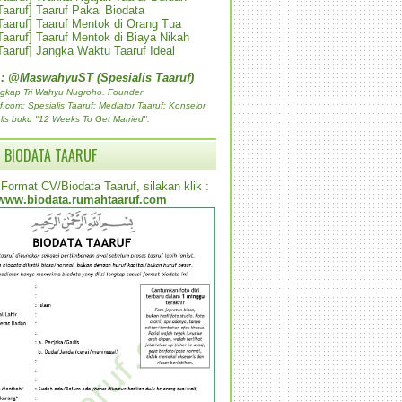
 Taaruf] Taaruf Pakai Biodata
 Taaruf] Taaruf Mentok di Orang Tua
 Taaruf] Taaruf Mentok di Biaya Nikah
 Taaruf] Jangka Waktu Taaruf Ideal
 :
@MaswahyuST
(Spesialis Taaruf)
gkap Tri Wahyu Nugroho. Founder
com; Spesialis Taaruf; Mediator Taaruf; Konselor
lis buku "12 Weeks To Get Married".
 BIODATA TAARUF
Format CV/Biodata Taaruf, silakan klik :
www.biodata.rumahtaaruf.com