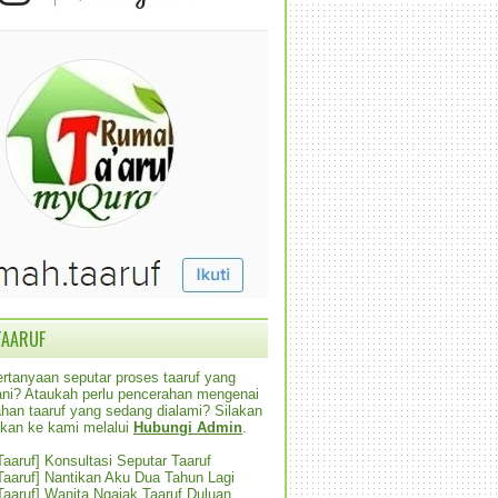
TAARUF
rtanyaan seputar proses taaruf yang
alani? Ataukah perlu pencerahan mengenai
han taaruf yang sedang dialami? Silakan
ikan ke kami melalui
Hubungi Admin
.
 Taaruf] Konsultasi Seputar Taaruf
 Taaruf] Nantikan Aku Dua Tahun Lagi
 Taaruf] Wanita Ngajak Taaruf Duluan