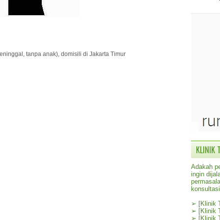
inggal, tanpa anak), domisili di Jakarta Timur
KLINIK 
Adakah pe
ingin dij
permasala
konsultas
➢
[Klinik
➢
[Klinik
➢
[Klinik