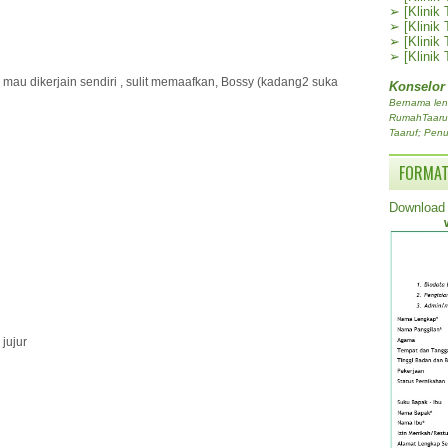
➢
[Klinik
➢
[Klinik
➢
[Klinik
➢
[Klinik
au dikerjain sendiri , sulit memaafkan, Bossy (kadang2 suka
Konselor
Bernama len
RumahTaaruf.
Taaruf; Penu
FORMAT
Download 
 jujur