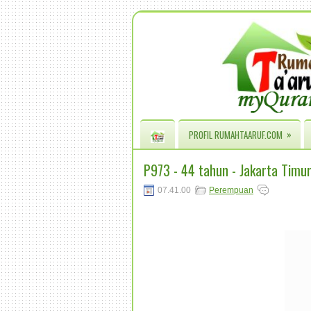
»
PROFIL RUMAHTAARUF.COM
P973 - 44 tahun - Jakarta Timu
07.41.00
Perempuan