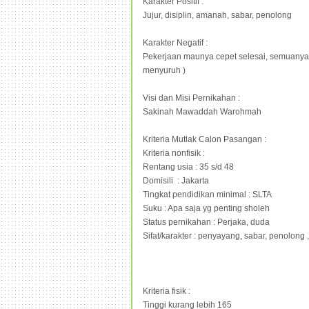
Karakter Positif :
Jujur, disiplin, amanah, sabar, penolong
Karakter Negatif :
Pekerjaan maunya cepet selesai, semuanya m
menyuruh )
Visi dan Misi Pernikahan :
Sakinah Mawaddah Warohmah
Kriteria Mutlak Calon Pasangan :
Kriteria nonfisik :
Rentang usia : 35 s/d 48
Domisili : Jakarta
Tingkat pendidikan minimal : SLTA
Suku : Apa saja yg penting sholeh
Status pernikahan : Perjaka, duda
Sifat/karakter : penyayang, sabar, penolong ,
Kriteria fisik :
Tinggi kurang lebih 165