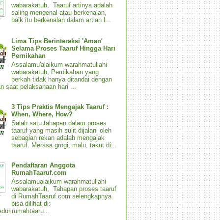
wabarakatuh, Taaruf artinya adalah
saling mengenal atau berkenalan,
baik itu berkenalan dalam artian l...
Lima Tips Berinteraksi 'Aman'
Selama Proses Taaruf Hingga Hari
Pernikahan
Assalamu'alaikum warahmatullahi
wabarakatuh, Pernikahan yang
berkah tidak hanya ditandai dengan
n saat pelaksanaan hari ...
3 Tips Praktis Mengajak Taaruf :
When, Where, How?
Salah satu tahapan dalam proses
taaruf yang masih sulit dijalani oleh
sebagian rekan adalah mengajak
taaruf. Merasa grogi, malu, takut di...
Pendaftaran Anggota
RumahTaaruf.com
Assalamualaikum warahmatullahi
wabarakatuh, Tahapan proses taaruf
di RumahTaaruf.com selengkapnya
bisa dilihat di:
dur.rumahtaaru...