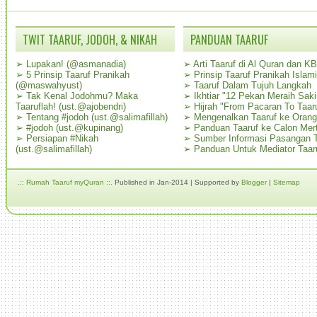
TWIT TAARUF, JODOH, & NIKAH
PANDUAN TAARUF
➢
Lupakan! (@asmanadia)
➢
Arti Taaruf di Al Quran dan K
➢
5 Prinsip Taaruf Pranikah
➢
Prinsip Taaruf Pranikah Islami
(@maswahyust)
➢
Taaruf Dalam Tujuh Langkah
➢
Tak Kenal Jodohmu? Maka
➢
Ikhtiar "12 Pekan Meraih Sak
Taaruflah! (ust.@ajobendri)
➢
Hijrah "From Pacaran To Taar
➢
Tentang #jodoh (ust.@salimafillah)
➢
Mengenalkan Taaruf ke Oran
➢
#jodoh (ust.@kupinang)
➢
Panduan Taaruf ke Calon Mer
➢
Persiapan #Nikah
➢
Sumber Informasi Pasangan T
(ust.@salimafillah)
➢
Panduan Untuk Mediator Taar
.:: Rumah Taaruf myQuran ::.
Published in Jan-2014 | Supported by
Blogger
|
Sitemap