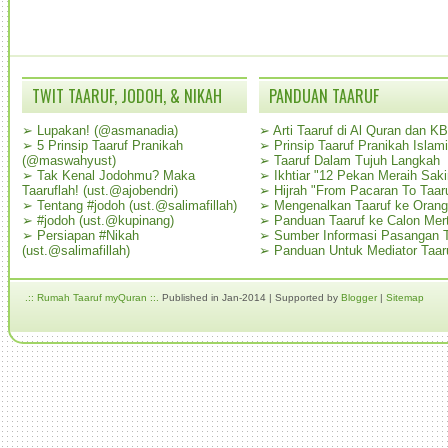
TWIT TAARUF, JODOH, & NIKAH
PANDUAN TAARUF
➢
Lupakan! (@asmanadia)
➢
Arti Taaruf di Al Quran dan K
➢
5 Prinsip Taaruf Pranikah
➢
Prinsip Taaruf Pranikah Islami
(@maswahyust)
➢
Taaruf Dalam Tujuh Langkah
➢
Tak Kenal Jodohmu? Maka
➢
Ikhtiar "12 Pekan Meraih Sak
Taaruflah! (ust.@ajobendri)
➢
Hijrah "From Pacaran To Taar
➢
Tentang #jodoh (ust.@salimafillah)
➢
Mengenalkan Taaruf ke Oran
➢
#jodoh (ust.@kupinang)
➢
Panduan Taaruf ke Calon Mer
➢
Persiapan #Nikah
➢
Sumber Informasi Pasangan T
(ust.@salimafillah)
➢
Panduan Untuk Mediator Taar
.:: Rumah Taaruf myQuran ::.
Published in Jan-2014 | Supported by
Blogger
|
Sitemap