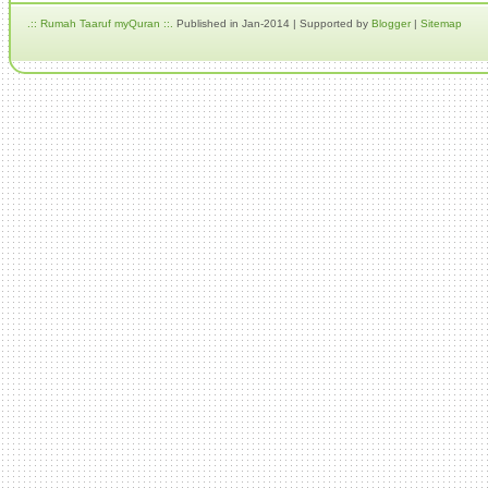
.:: Rumah Taaruf myQuran ::.
Published in Jan-2014 | Supported by
Blogger
|
Sitemap