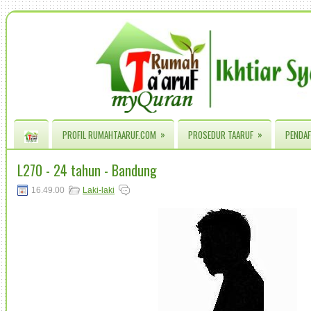
»
»
PROFIL RUMAHTAARUF.COM
PROSEDUR TAARUF
PENDAF
L270 - 24 tahun - Bandung
16.49.00
Laki-laki