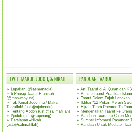
TWIT TAARUF, JODOH, & NIKAH
PANDUAN TAARUF
➢
Lupakan! (@asmanadia)
➢
Arti Taaruf di Al Quran dan K
➢
5 Prinsip Taaruf Pranikah
➢
Prinsip Taaruf Pranikah Islami
(@maswahyust)
➢
Taaruf Dalam Tujuh Langkah
➢
Tak Kenal Jodohmu? Maka
➢
Ikhtiar "12 Pekan Meraih Sak
Taaruflah! (ust.@ajobendri)
➢
Hijrah "From Pacaran To Taar
➢
Tentang #jodoh (ust.@salimafillah)
➢
Mengenalkan Taaruf ke Oran
➢
#jodoh (ust.@kupinang)
➢
Panduan Taaruf ke Calon Mer
➢
Persiapan #Nikah
➢
Sumber Informasi Pasangan T
(ust.@salimafillah)
➢
Panduan Untuk Mediator Taar