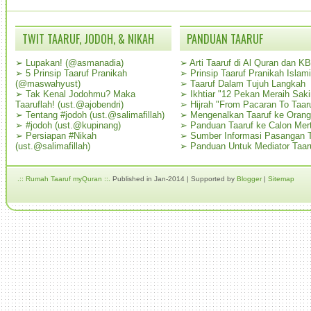
TWIT TAARUF, JODOH, & NIKAH
PANDUAN TAARUF
➢
Lupakan! (@asmanadia)
➢
Arti Taaruf di Al Quran dan K
➢
5 Prinsip Taaruf Pranikah
➢
Prinsip Taaruf Pranikah Islami
(@maswahyust)
➢
Taaruf Dalam Tujuh Langkah
➢
Tak Kenal Jodohmu? Maka
➢
Ikhtiar "12 Pekan Meraih Sak
Taaruflah! (ust.@ajobendri)
➢
Hijrah "From Pacaran To Taar
➢
Tentang #jodoh (ust.@salimafillah)
➢
Mengenalkan Taaruf ke Oran
➢
#jodoh (ust.@kupinang)
➢
Panduan Taaruf ke Calon Mer
➢
Persiapan #Nikah
➢
Sumber Informasi Pasangan T
(ust.@salimafillah)
➢
Panduan Untuk Mediator Taar
.:: Rumah Taaruf myQuran ::.
Published in Jan-2014 | Supported by
Blogger
|
Sitemap