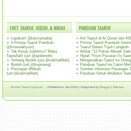
TWIT TAARUF, JODOH, & NIKAH
PANDUAN TAARUF
➢
Lupakan! (@asmanadia)
➢
Arti Taaruf di Al Quran dan K
➢
5 Prinsip Taaruf Pranikah
➢
Prinsip Taaruf Pranikah Islami
(@maswahyust)
➢
Taaruf Dalam Tujuh Langkah
➢
Tak Kenal Jodohmu? Maka
➢
Ikhtiar "12 Pekan Meraih Sak
Taaruflah! (ust.@ajobendri)
➢
Hijrah "From Pacaran To Taar
➢
Tentang #jodoh (ust.@salimafillah)
➢
Mengenalkan Taaruf ke Oran
➢
#jodoh (ust.@kupinang)
➢
Panduan Taaruf ke Calon Mer
➢
Persiapan #Nikah
➢
Sumber Informasi Pasangan T
(ust.@salimafillah)
➢
Panduan Untuk Mediator Taar
.:: Rumah Taaruf myQuran ::.
Published in Jan-2014 | Supported by
Blogger
|
Sitemap