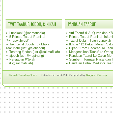
TWIT TAARUF, JODOH, & NIKAH
PANDUAN TAARUF
➢
Lupakan! (@asmanadia)
➢
Arti Taaruf di Al Quran dan K
➢
5 Prinsip Taaruf Pranikah
➢
Prinsip Taaruf Pranikah Islami
(@maswahyust)
➢
Taaruf Dalam Tujuh Langkah
➢
Tak Kenal Jodohmu? Maka
➢
Ikhtiar "12 Pekan Meraih Sak
Taaruflah! (ust.@ajobendri)
➢
Hijrah "From Pacaran To Taar
➢
Tentang #jodoh (ust.@salimafillah)
➢
Mengenalkan Taaruf ke Oran
➢
#jodoh (ust.@kupinang)
➢
Panduan Taaruf ke Calon Mer
➢
Persiapan #Nikah
➢
Sumber Informasi Pasangan T
(ust.@salimafillah)
➢
Panduan Untuk Mediator Taar
.:: Rumah Taaruf myQuran ::.
Published in Jan-2014 | Supported by
Blogger
|
Sitemap