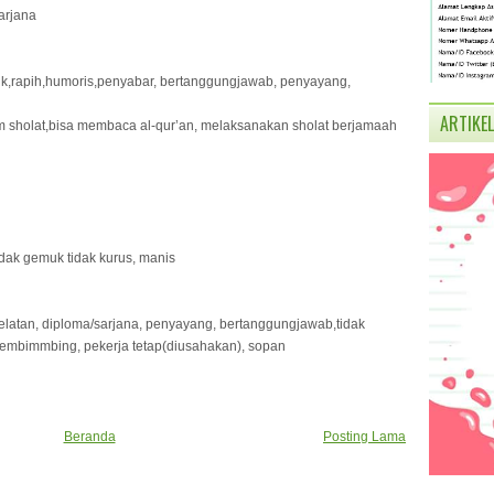
arjana
baik,rapih,humoris,penyabar, bertanggungjawab, penyayang,
ARTIKEL
am sholat,bisa membaca al-qur’an, melaksanakan sholat berjamaah
idak gemuk tidak kurus, manis
latan, diploma/sarjana, penyayang, bertanggungjawab,tidak
mbimmbing, pekerja tetap(diusahakan), sopan
Beranda
Posting Lama