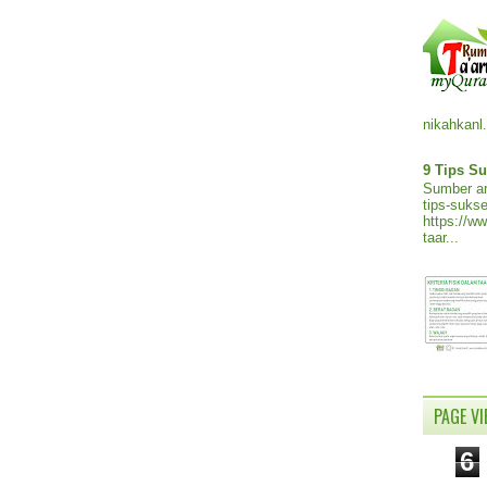
nikahkanl.
9 Tips Su
Sumber ar
tips-sukse
https://w
taar...
PAGE V
6