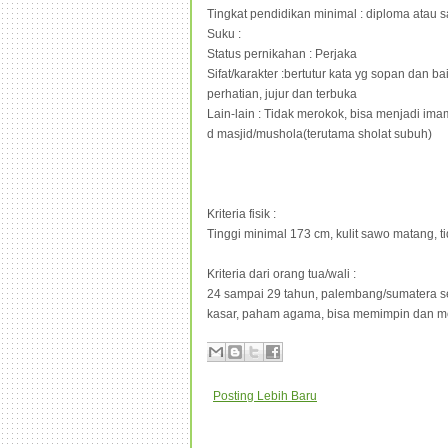
Tingkat pendidikan minimal : diploma atau s
Suku :
Status pernikahan : Perjaka
Sifat/karakter :bertutur kata yg sopan dan 
perhatian, jujur dan terbuka
Lain-lain : Tidak merokok, bisa menjadi im
d masjid/mushola(terutama sholat subuh)
Kriteria fisik :
Tinggi minimal 173 cm, kulit sawo matang, t
Kriteria dari orang tua/wali :
24 sampai 29 tahun, palembang/sumatera se
kasar, paham agama, bisa memimpin dan me
Posting Lebih Baru