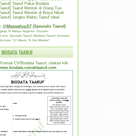
 Taaruf] Taaruf Pakai Biodata
 Taaruf] Taaruf Mentok di Orang Tua
 Taaruf] Taaruf Mentok di Biaya Nikah
 Taaruf] Jangka Waktu Taaruf Ideal
 :
@MaswahyuST
(Spesialis Taaruf)
gkap Tri Wahyu Nugroho. Founder
com; Spesialis Taaruf; Mediator Taaruf; Konselor
lis buku "12 Weeks To Get Married".
 BIODATA TAARUF
Format CV/Biodata Taaruf, silakan klik :
www.biodata.rumahtaaruf.com