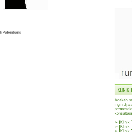
 di Palembang
KLINIK 
Adakah pe
ingin dij
permasala
konsultas
➢
[Klinik
➢
[Klinik
➢
[Klinik