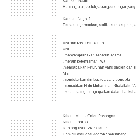
Karakter Positif :
Ramah, jujur, peduli,sopan,pendengar yang
Karakter Negatif :
Pemalu, ngambekan, sedikit keras kepala, lab
Visi dan Misi Pernikahan :
Visi
. menyempurnakan separuh agama
. meraih ketentraman jiwa
.mendapatkan keturunan yang sholeh dan 
Misi
.mendekatkan diri kepada sang pencipta
.menjadikan Nabi Muhammad Shalallahu ‘A
. selalu saling mengingatkan dalam hal keb
Kriteria Mutlak Calon Pasangan :
Kriteria nonfisik :
Rentang usia : 24-27 tahun
Domisili atau asal daerah : palembang