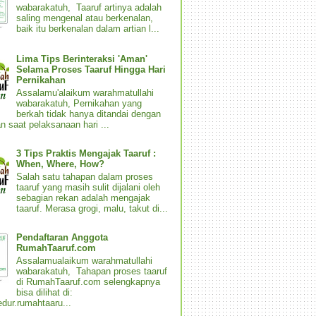
wabarakatuh, Taaruf artinya adalah
saling mengenal atau berkenalan,
baik itu berkenalan dalam artian l...
Lima Tips Berinteraksi 'Aman'
Selama Proses Taaruf Hingga Hari
Pernikahan
Assalamu'alaikum warahmatullahi
wabarakatuh, Pernikahan yang
berkah tidak hanya ditandai dengan
n saat pelaksanaan hari ...
3 Tips Praktis Mengajak Taaruf :
When, Where, How?
Salah satu tahapan dalam proses
taaruf yang masih sulit dijalani oleh
sebagian rekan adalah mengajak
taaruf. Merasa grogi, malu, takut di...
Pendaftaran Anggota
RumahTaaruf.com
Assalamualaikum warahmatullahi
wabarakatuh, Tahapan proses taaruf
di RumahTaaruf.com selengkapnya
bisa dilihat di:
dur.rumahtaaru...