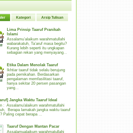
ler
Kategori
Arsip Tulisan
Lima Prinsip Taaruf Pranikah
Islami
Assalamu’alaikum warahmatullahi
wabarakatuh, Ta’aruf masa begitu?
Kurang lebih seperti itu ungkapan
sebagian rekan yang menyayang...
Etika Dalam Menolak Taaruf
Ikhtiar taaruf tidak selalu berujung
pada pernikahan. Berdasarkan
pengalaman memfasilitasi taaruf,
hanya sekitar 20 persen pasangan
yang...
aaruf] Jangka Waktu Taaruf Ideal
n : Assalamu'alaikum warahmatullahi
uh, Berapa lamakah jangka waktu taaruf
? Paling cepat berapa ...
Taaruf Dengan Mantan Pacar
Assalamualaikum warahmatullahi