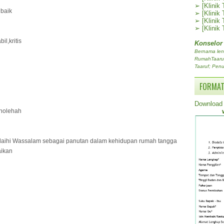
➢
[Klinik
 baik
➢
[Klinik
➢
[Klinik
➢
[Klinik
il,kritis
Konselor
Bernama len
RumahTaaruf.
Taaruf; Penu
FORMAT
Download 
sholehah
laihi Wassalam sebagai panutan dalam kehidupan rumah tangga
aikan