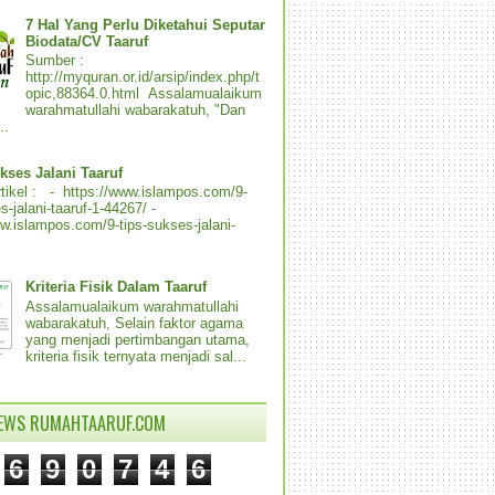
7 Hal Yang Perlu Diketahui Seputar
Biodata/CV Taaruf
Sumber :
http://myquran.or.id/arsip/index.php/t
opic,88364.0.html Assalamualaikum
warahmatullahi wabarakatuh, "Dan
..
kses Jalani Taaruf
tikel : - https://www.islampos.com/9-
s-jalani-taaruf-1-44267/ -
ww.islampos.com/9-tips-sukses-jalani-
Kriteria Fisik Dalam Taaruf
Assalamualaikum warahmatullahi
wabarakatuh, Selain faktor agama
yang menjadi pertimbangan utama,
kriteria fisik ternyata menjadi sal...
IEWS RUMAHTAARUF.COM
6
9
0
7
4
6