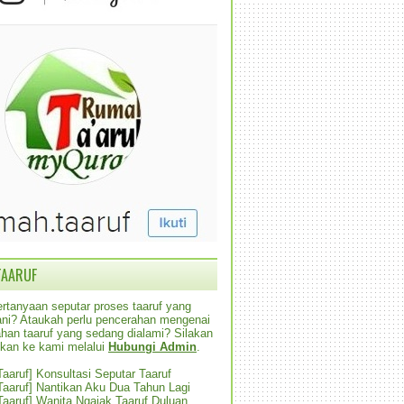
TAARUF
rtanyaan seputar proses taaruf yang
alani? Ataukah perlu pencerahan mengenai
han taaruf yang sedang dialami? Silakan
ikan ke kami melalui
Hubungi Admin
.
 Taaruf] Konsultasi Seputar Taaruf
 Taaruf] Nantikan Aku Dua Tahun Lagi
 Taaruf] Wanita Ngajak Taaruf Duluan