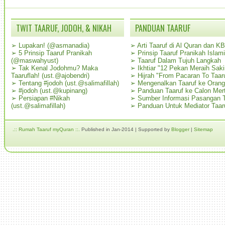
TWIT TAARUF, JODOH, & NIKAH
PANDUAN TAARUF
➢
Lupakan! (@asmanadia)
➢
Arti Taaruf di Al Quran dan K
➢
5 Prinsip Taaruf Pranikah
➢
Prinsip Taaruf Pranikah Islami
(@maswahyust)
➢
Taaruf Dalam Tujuh Langkah
➢
Tak Kenal Jodohmu? Maka
➢
Ikhtiar "12 Pekan Meraih Sak
Taaruflah! (ust.@ajobendri)
➢
Hijrah "From Pacaran To Taar
➢
Tentang #jodoh (ust.@salimafillah)
➢
Mengenalkan Taaruf ke Oran
➢
#jodoh (ust.@kupinang)
➢
Panduan Taaruf ke Calon Mer
➢
Persiapan #Nikah
➢
Sumber Informasi Pasangan T
(ust.@salimafillah)
➢
Panduan Untuk Mediator Taar
.:: Rumah Taaruf myQuran ::.
Published in Jan-2014 | Supported by
Blogger
|
Sitemap