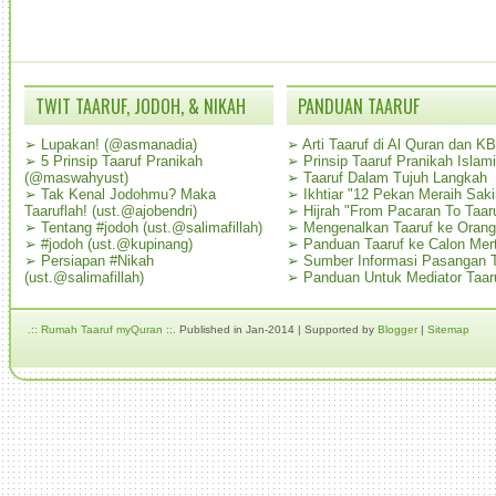
TWIT TAARUF, JODOH, & NIKAH
PANDUAN TAARUF
➢
Lupakan! (@asmanadia)
➢
Arti Taaruf di Al Quran dan K
➢
5 Prinsip Taaruf Pranikah
➢
Prinsip Taaruf Pranikah Islami
(@maswahyust)
➢
Taaruf Dalam Tujuh Langkah
➢
Tak Kenal Jodohmu? Maka
➢
Ikhtiar "12 Pekan Meraih Sak
Taaruflah! (ust.@ajobendri)
➢
Hijrah "From Pacaran To Taar
➢
Tentang #jodoh (ust.@salimafillah)
➢
Mengenalkan Taaruf ke Oran
➢
#jodoh (ust.@kupinang)
➢
Panduan Taaruf ke Calon Mer
➢
Persiapan #Nikah
➢
Sumber Informasi Pasangan T
(ust.@salimafillah)
➢
Panduan Untuk Mediator Taar
.:: Rumah Taaruf myQuran ::.
Published in Jan-2014 | Supported by
Blogger
|
Sitemap