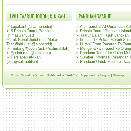
TWIT TAARUF, JODOH, & NIKAH
PANDUAN TAARUF
➢
Lupakan! (@asmanadia)
➢
Arti Taaruf di Al Quran dan K
➢
5 Prinsip Taaruf Pranikah
➢
Prinsip Taaruf Pranikah Islami
(@maswahyust)
➢
Taaruf Dalam Tujuh Langkah
➢
Tak Kenal Jodohmu? Maka
➢
Ikhtiar "12 Pekan Meraih Sak
Taaruflah! (ust.@ajobendri)
➢
Hijrah "From Pacaran To Taar
➢
Tentang #jodoh (ust.@salimafillah)
➢
Mengenalkan Taaruf ke Oran
➢
#jodoh (ust.@kupinang)
➢
Panduan Taaruf ke Calon Mer
➢
Persiapan #Nikah
➢
Sumber Informasi Pasangan T
(ust.@salimafillah)
➢
Panduan Untuk Mediator Taar
.:: Rumah Taaruf myQuran ::.
Published in Jan-2014 | Supported by
Blogger
|
Sitemap