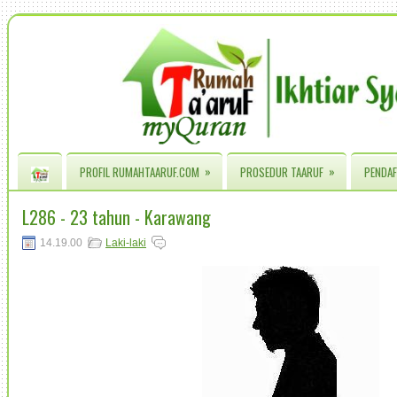
»
»
PROFIL RUMAHTAARUF.COM
PROSEDUR TAARUF
PENDAF
L286 - 23 tahun - Karawang
14.19.00
Laki-laki