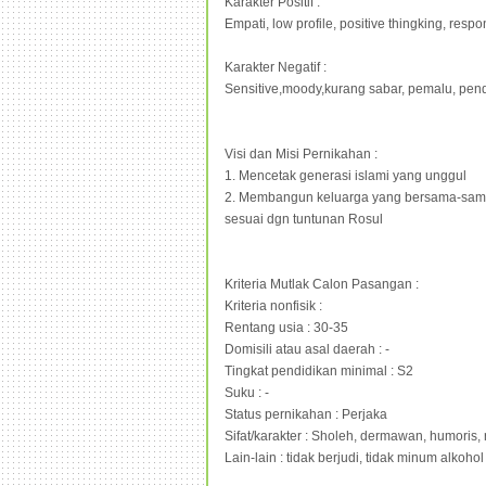
Karakter Positif :
Empati, low profile, positive thingking, resp
Karakter Negatif :
Sensitive,moody,kurang sabar, pemalu, pen
Visi dan Misi Pernikahan :
1.
Mencetak generasi islami yang unggul
2.
Membangun keluarga yang bersama-sama s
sesuai dgn tuntunan Rosul
Kriteria Mutlak Calon Pasangan :
Kriteria nonfisik :
Rentang usia : 30-35
Domisili atau asal daerah : -
Tingkat pendidikan minimal : S2
Suku : -
Status pernikahan : Perjaka
Sifat/karakter : Sholeh, dermawan, humoris,
Lain-lain : tidak berjudi, tidak minum alkoho