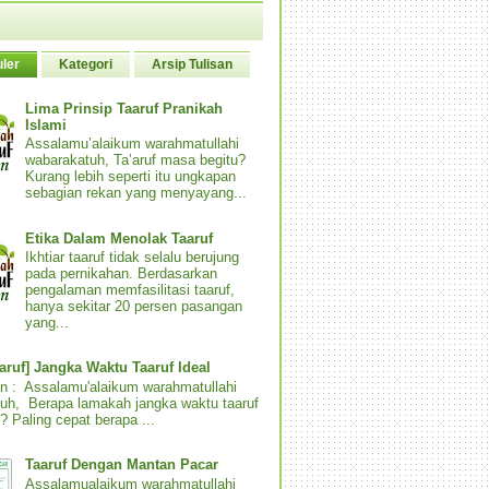
ler
Kategori
Arsip Tulisan
Lima Prinsip Taaruf Pranikah
Islami
Assalamu’alaikum warahmatullahi
wabarakatuh, Ta’aruf masa begitu?
Kurang lebih seperti itu ungkapan
sebagian rekan yang menyayang...
Etika Dalam Menolak Taaruf
Ikhtiar taaruf tidak selalu berujung
pada pernikahan. Berdasarkan
pengalaman memfasilitasi taaruf,
hanya sekitar 20 persen pasangan
yang...
aaruf] Jangka Waktu Taaruf Ideal
n : Assalamu'alaikum warahmatullahi
uh, Berapa lamakah jangka waktu taaruf
? Paling cepat berapa ...
Taaruf Dengan Mantan Pacar
Assalamualaikum warahmatullahi