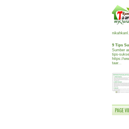
nikahkanl.
9 Tips Su
Sumber ar
tips-sukse
https://w
taar...
PAGE V