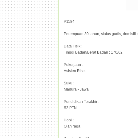
P1184
Perempuan 30 tahun, status gadis, domisili d
Data Fisik :
Tinggi Badan/Berat Badan : 170/62
Pekerjaan :
Asisten Riset
Suku :
Madura - Jawa
Pendidikan Terakhir :
S2 PTN
Hobi :
Olah raga