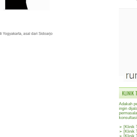
i Yogyakarta, asal dari Sidoarjo
KLINIK 
Adakah pe
ingin dij
permasala
konsultas
➢
[Klinik
➢
[Klinik
➢
[Klinik