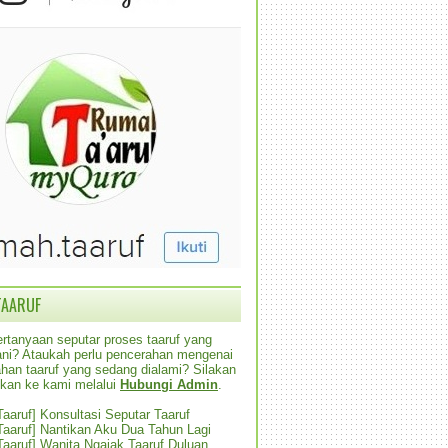
TAARUF
rtanyaan seputar proses taaruf yang
alani? Ataukah perlu pencerahan mengenai
han taaruf yang sedang dialami? Silakan
ikan ke kami melalui
Hubungi Admin
.
 Taaruf] Konsultasi Seputar Taaruf
 Taaruf] Nantikan Aku Dua Tahun Lagi
 Taaruf] Wanita Ngajak Taaruf Duluan