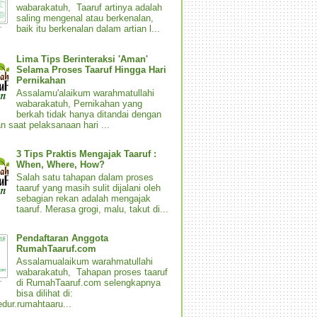
wabarakatuh, Taaruf artinya adalah
saling mengenal atau berkenalan,
baik itu berkenalan dalam artian l...
Lima Tips Berinteraksi 'Aman'
Selama Proses Taaruf Hingga Hari
Pernikahan
Assalamu'alaikum warahmatullahi
wabarakatuh, Pernikahan yang
berkah tidak hanya ditandai dengan
n saat pelaksanaan hari ...
3 Tips Praktis Mengajak Taaruf :
When, Where, How?
Salah satu tahapan dalam proses
taaruf yang masih sulit dijalani oleh
sebagian rekan adalah mengajak
taaruf. Merasa grogi, malu, takut di...
Pendaftaran Anggota
RumahTaaruf.com
Assalamualaikum warahmatullahi
wabarakatuh, Tahapan proses taaruf
di RumahTaaruf.com selengkapnya
bisa dilihat di:
dur.rumahtaaru...