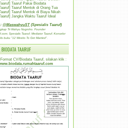
 Taaruf] Taaruf Pakai Biodata
 Taaruf] Taaruf Mentok di Orang Tua
 Taaruf] Taaruf Mentok di Biaya Nikah
 Taaruf] Jangka Waktu Taaruf Ideal
 :
@MaswahyuST
(Spesialis Taaruf)
gkap Tri Wahyu Nugroho. Founder
com; Spesialis Taaruf; Mediator Taaruf; Konselor
lis buku "12 Weeks To Get Married".
 BIODATA TAARUF
Format CV/Biodata Taaruf, silakan klik :
www.biodata.rumahtaaruf.com