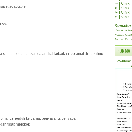
➢
[Klinik
onsive, adaptable
➢
[Klinik
➢
[Klinik
➢
[Klinik
diam
Konselor
Bernama len
RumahTaaruf.
Taaruf; Penu
FORMAT
aling mengingatkan dalam hal kebaikan, beramal di atas ilmu
Download 
 romantis, peduli keluarga, penyayang, penyabar
l dan tidak merokok