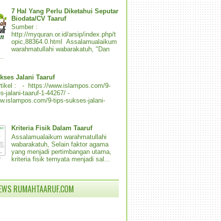
7 Hal Yang Perlu Diketahui Seputar
Biodata/CV Taaruf
Sumber :
http://myquran.or.id/arsip/index.php/t
opic,88364.0.html Assalamualaikum
warahmatullahi wabarakatuh, "Dan
..
kses Jalani Taaruf
tikel : - https://www.islampos.com/9-
s-jalani-taaruf-1-44267/ -
ww.islampos.com/9-tips-sukses-jalani-
Kriteria Fisik Dalam Taaruf
Assalamualaikum warahmatullahi
wabarakatuh, Selain faktor agama
yang menjadi pertimbangan utama,
kriteria fisik ternyata menjadi sal...
IEWS RUMAHTAARUF.COM