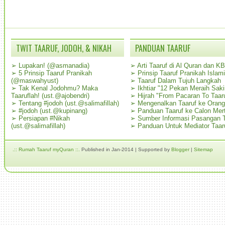
TWIT TAARUF, JODOH, & NIKAH
PANDUAN TAARUF
➢
Lupakan! (@asmanadia)
➢
Arti Taaruf di Al Quran dan K
➢
5 Prinsip Taaruf Pranikah
➢
Prinsip Taaruf Pranikah Islami
(@maswahyust)
➢
Taaruf Dalam Tujuh Langkah
➢
Tak Kenal Jodohmu? Maka
➢
Ikhtiar "12 Pekan Meraih Sak
Taaruflah! (ust.@ajobendri)
➢
Hijrah "From Pacaran To Taar
➢
Tentang #jodoh (ust.@salimafillah)
➢
Mengenalkan Taaruf ke Oran
➢
#jodoh (ust.@kupinang)
➢
Panduan Taaruf ke Calon Mer
➢
Persiapan #Nikah
➢
Sumber Informasi Pasangan T
(ust.@salimafillah)
➢
Panduan Untuk Mediator Taar
.:: Rumah Taaruf myQuran ::.
Published in Jan-2014 | Supported by
Blogger
|
Sitemap