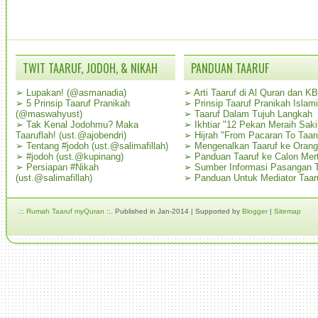
TWIT TAARUF, JODOH, & NIKAH
PANDUAN TAARUF
➢
Lupakan! (@asmanadia)
➢
Arti Taaruf di Al Quran dan K
➢
5 Prinsip Taaruf Pranikah
➢
Prinsip Taaruf Pranikah Islami
(@maswahyust)
➢
Taaruf Dalam Tujuh Langkah
➢
Tak Kenal Jodohmu? Maka
➢
Ikhtiar "12 Pekan Meraih Sak
Taaruflah! (ust.@ajobendri)
➢
Hijrah "From Pacaran To Taar
➢
Tentang #jodoh (ust.@salimafillah)
➢
Mengenalkan Taaruf ke Oran
➢
#jodoh (ust.@kupinang)
➢
Panduan Taaruf ke Calon Mer
➢
Persiapan #Nikah
➢
Sumber Informasi Pasangan T
(ust.@salimafillah)
➢
Panduan Untuk Mediator Taar
.:: Rumah Taaruf myQuran ::.
Published in Jan-2014 | Supported by
Blogger
|
Sitemap