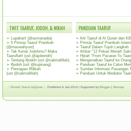
TWIT TAARUF, JODOH, & NIKAH
PANDUAN TAARUF
➢
Lupakan! (@asmanadia)
➢
Arti Taaruf di Al Quran dan K
➢
5 Prinsip Taaruf Pranikah
➢
Prinsip Taaruf Pranikah Islami
(@maswahyust)
➢
Taaruf Dalam Tujuh Langkah
➢
Tak Kenal Jodohmu? Maka
➢
Ikhtiar "12 Pekan Meraih Sak
Taaruflah! (ust.@ajobendri)
➢
Hijrah "From Pacaran To Taar
➢
Tentang #jodoh (ust.@salimafillah)
➢
Mengenalkan Taaruf ke Oran
➢
#jodoh (ust.@kupinang)
➢
Panduan Taaruf ke Calon Mer
➢
Persiapan #Nikah
➢
Sumber Informasi Pasangan T
(ust.@salimafillah)
➢
Panduan Untuk Mediator Taar
.:: Rumah Taaruf myQuran ::.
Published in Jan-2014 | Supported by
Blogger
|
Sitemap