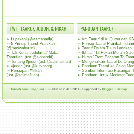
TWIT TAARUF, JODOH, & NIKAH
PANDUAN TAARUF
➢
Lupakan! (@asmanadia)
➢
Arti Taaruf di Al Quran dan K
➢
5 Prinsip Taaruf Pranikah
➢
Prinsip Taaruf Pranikah Islami
(@maswahyust)
➢
Taaruf Dalam Tujuh Langkah
➢
Tak Kenal Jodohmu? Maka
➢
Ikhtiar "12 Pekan Meraih Sak
Taaruflah! (ust.@ajobendri)
➢
Hijrah "From Pacaran To Taar
➢
Tentang #jodoh (ust.@salimafillah)
➢
Mengenalkan Taaruf ke Oran
➢
#jodoh (ust.@kupinang)
➢
Panduan Taaruf ke Calon Mer
➢
Persiapan #Nikah
➢
Sumber Informasi Pasangan T
(ust.@salimafillah)
➢
Panduan Untuk Mediator Taar
.:: Rumah Taaruf myQuran ::.
Published in Jan-2014 | Supported by
Blogger
|
Sitemap