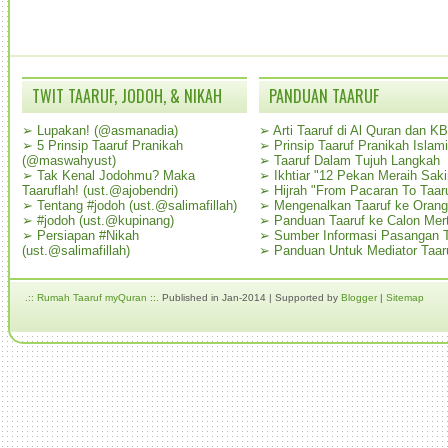
TWIT TAARUF, JODOH, & NIKAH
PANDUAN TAARUF
➢
Lupakan! (@asmanadia)
➢
Arti Taaruf di Al Quran dan K
➢
5 Prinsip Taaruf Pranikah
➢
Prinsip Taaruf Pranikah Islami
(@maswahyust)
➢
Taaruf Dalam Tujuh Langkah
➢
Tak Kenal Jodohmu? Maka
➢
Ikhtiar "12 Pekan Meraih Sak
Taaruflah! (ust.@ajobendri)
➢
Hijrah "From Pacaran To Taar
➢
Tentang #jodoh (ust.@salimafillah)
➢
Mengenalkan Taaruf ke Oran
➢
#jodoh (ust.@kupinang)
➢
Panduan Taaruf ke Calon Mer
➢
Persiapan #Nikah
➢
Sumber Informasi Pasangan T
(ust.@salimafillah)
➢
Panduan Untuk Mediator Taar
.:: Rumah Taaruf myQuran ::.
Published in Jan-2014 | Supported by
Blogger
|
Sitemap