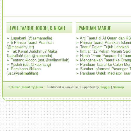
TWIT TAARUF, JODOH, & NIKAH
PANDUAN TAARUF
➢
Lupakan! (@asmanadia)
➢
Arti Taaruf di Al Quran dan K
➢
5 Prinsip Taaruf Pranikah
➢
Prinsip Taaruf Pranikah Islami
(@maswahyust)
➢
Taaruf Dalam Tujuh Langkah
➢
Tak Kenal Jodohmu? Maka
➢
Ikhtiar "12 Pekan Meraih Sak
Taaruflah! (ust.@ajobendri)
➢
Hijrah "From Pacaran To Taar
➢
Tentang #jodoh (ust.@salimafillah)
➢
Mengenalkan Taaruf ke Oran
➢
#jodoh (ust.@kupinang)
➢
Panduan Taaruf ke Calon Mer
➢
Persiapan #Nikah
➢
Sumber Informasi Pasangan T
(ust.@salimafillah)
➢
Panduan Untuk Mediator Taar
.:: Rumah Taaruf myQuran ::.
Published in Jan-2014 | Supported by
Blogger
|
Sitemap