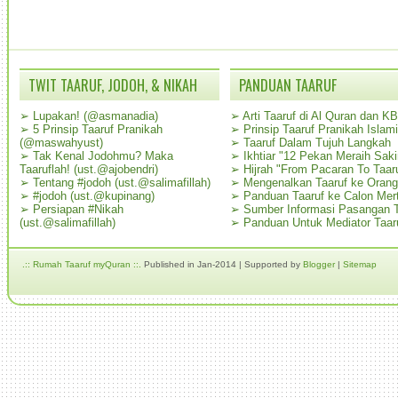
TWIT TAARUF, JODOH, & NIKAH
PANDUAN TAARUF
➢
Lupakan! (@asmanadia)
➢
Arti Taaruf di Al Quran dan K
➢
5 Prinsip Taaruf Pranikah
➢
Prinsip Taaruf Pranikah Islami
(@maswahyust)
➢
Taaruf Dalam Tujuh Langkah
➢
Tak Kenal Jodohmu? Maka
➢
Ikhtiar "12 Pekan Meraih Sak
Taaruflah! (ust.@ajobendri)
➢
Hijrah "From Pacaran To Taar
➢
Tentang #jodoh (ust.@salimafillah)
➢
Mengenalkan Taaruf ke Oran
➢
#jodoh (ust.@kupinang)
➢
Panduan Taaruf ke Calon Mer
➢
Persiapan #Nikah
➢
Sumber Informasi Pasangan T
(ust.@salimafillah)
➢
Panduan Untuk Mediator Taar
.:: Rumah Taaruf myQuran ::.
Published in Jan-2014 | Supported by
Blogger
|
Sitemap