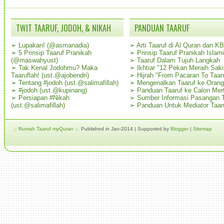
TWIT TAARUF, JODOH, & NIKAH
PANDUAN TAARUF
➢
Lupakan! (@asmanadia)
➢
Arti Taaruf di Al Quran dan K
➢
5 Prinsip Taaruf Pranikah
➢
Prinsip Taaruf Pranikah Islami
(@maswahyust)
➢
Taaruf Dalam Tujuh Langkah
➢
Tak Kenal Jodohmu? Maka
➢
Ikhtiar "12 Pekan Meraih Sak
Taaruflah! (ust.@ajobendri)
➢
Hijrah "From Pacaran To Taar
➢
Tentang #jodoh (ust.@salimafillah)
➢
Mengenalkan Taaruf ke Oran
➢
#jodoh (ust.@kupinang)
➢
Panduan Taaruf ke Calon Mer
➢
Persiapan #Nikah
➢
Sumber Informasi Pasangan T
(ust.@salimafillah)
➢
Panduan Untuk Mediator Taar
.:: Rumah Taaruf myQuran ::.
Published in Jan-2014 | Supported by
Blogger
|
Sitemap