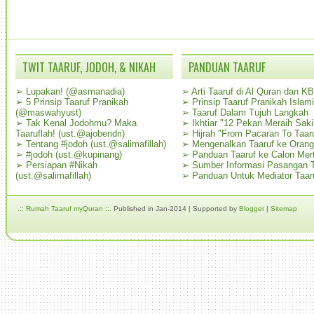
TWIT TAARUF, JODOH, & NIKAH
PANDUAN TAARUF
➢
Lupakan! (@asmanadia)
➢
Arti Taaruf di Al Quran dan K
➢
5 Prinsip Taaruf Pranikah
➢
Prinsip Taaruf Pranikah Islami
(@maswahyust)
➢
Taaruf Dalam Tujuh Langkah
➢
Tak Kenal Jodohmu? Maka
➢
Ikhtiar "12 Pekan Meraih Sak
Taaruflah! (ust.@ajobendri)
➢
Hijrah "From Pacaran To Taar
➢
Tentang #jodoh (ust.@salimafillah)
➢
Mengenalkan Taaruf ke Oran
➢
#jodoh (ust.@kupinang)
➢
Panduan Taaruf ke Calon Mer
➢
Persiapan #Nikah
➢
Sumber Informasi Pasangan T
(ust.@salimafillah)
➢
Panduan Untuk Mediator Taar
.:: Rumah Taaruf myQuran ::.
Published in Jan-2014 | Supported by
Blogger
|
Sitemap