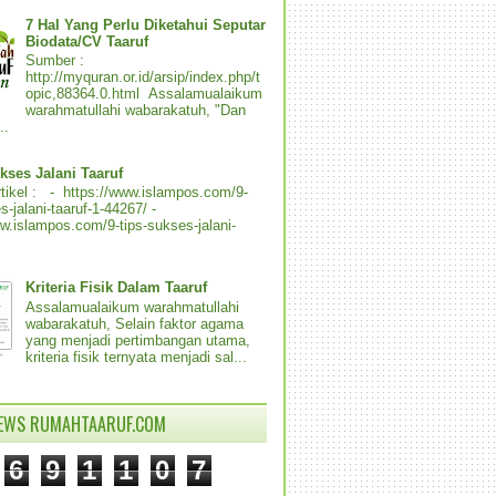
7 Hal Yang Perlu Diketahui Seputar
Biodata/CV Taaruf
Sumber :
http://myquran.or.id/arsip/index.php/t
opic,88364.0.html Assalamualaikum
warahmatullahi wabarakatuh, "Dan
..
kses Jalani Taaruf
tikel : - https://www.islampos.com/9-
s-jalani-taaruf-1-44267/ -
ww.islampos.com/9-tips-sukses-jalani-
Kriteria Fisik Dalam Taaruf
Assalamualaikum warahmatullahi
wabarakatuh, Selain faktor agama
yang menjadi pertimbangan utama,
kriteria fisik ternyata menjadi sal...
IEWS RUMAHTAARUF.COM
6
9
1
1
0
7