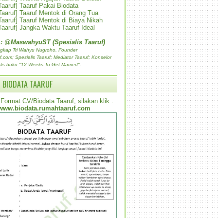
 Taaruf] Taaruf Pakai Biodata
 Taaruf] Taaruf Mentok di Orang Tua
 Taaruf] Taaruf Mentok di Biaya Nikah
 Taaruf] Jangka Waktu Taaruf Ideal
 :
@MaswahyuST
(Spesialis Taaruf)
gkap Tri Wahyu Nugroho. Founder
com; Spesialis Taaruf; Mediator Taaruf; Konselor
lis buku "12 Weeks To Get Married".
 BIODATA TAARUF
Format CV/Biodata Taaruf, silakan klik :
www.biodata.rumahtaaruf.com