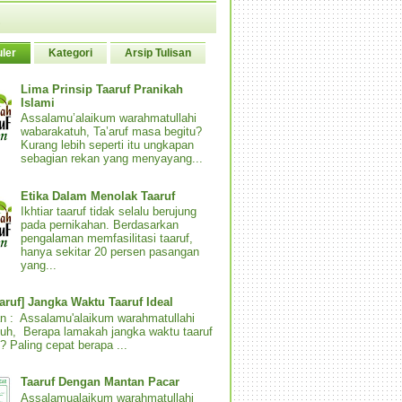
ler
Kategori
Arsip Tulisan
Lima Prinsip Taaruf Pranikah
Islami
Assalamu’alaikum warahmatullahi
wabarakatuh, Ta’aruf masa begitu?
Kurang lebih seperti itu ungkapan
sebagian rekan yang menyayang...
Etika Dalam Menolak Taaruf
Ikhtiar taaruf tidak selalu berujung
pada pernikahan. Berdasarkan
pengalaman memfasilitasi taaruf,
hanya sekitar 20 persen pasangan
yang...
aaruf] Jangka Waktu Taaruf Ideal
n : Assalamu'alaikum warahmatullahi
uh, Berapa lamakah jangka waktu taaruf
? Paling cepat berapa ...
Taaruf Dengan Mantan Pacar
Assalamualaikum warahmatullahi