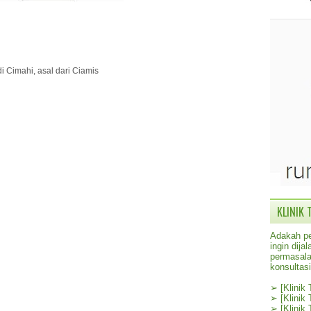
i Cimahi, asal dari Ciamis
KLINIK 
Adakah pe
ingin dij
permasala
konsultas
➢
[Klinik
➢
[Klinik
➢
[Klinik