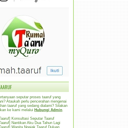
TAARUF
rtanyaan seputar proses taaruf yang
alani? Ataukah perlu pencerahan mengenai
han taaruf yang sedang dialami? Silakan
ikan ke kami melalui
Hubungi Admin
.
 Taaruf] Konsultasi Seputar Taaruf
 Taaruf] Nantikan Aku Dua Tahun Lagi
 Taaruf] Wanita Ngajak Taaruf Duluan