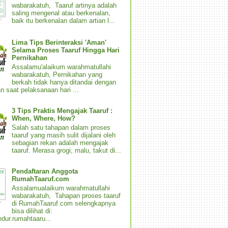
wabarakatuh, Taaruf artinya adalah
saling mengenal atau berkenalan,
baik itu berkenalan dalam artian l...
Lima Tips Berinteraksi 'Aman'
Selama Proses Taaruf Hingga Hari
Pernikahan
Assalamu'alaikum warahmatullahi
wabarakatuh, Pernikahan yang
berkah tidak hanya ditandai dengan
n saat pelaksanaan hari ...
3 Tips Praktis Mengajak Taaruf :
When, Where, How?
Salah satu tahapan dalam proses
taaruf yang masih sulit dijalani oleh
sebagian rekan adalah mengajak
taaruf. Merasa grogi, malu, takut di...
Pendaftaran Anggota
RumahTaaruf.com
Assalamualaikum warahmatullahi
wabarakatuh, Tahapan proses taaruf
di RumahTaaruf.com selengkapnya
bisa dilihat di:
dur.rumahtaaru...