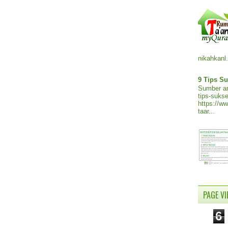
nikahkanl.
9 Tips Su
Sumber ar
tips-sukse
https://w
taar...
PAGE V
6