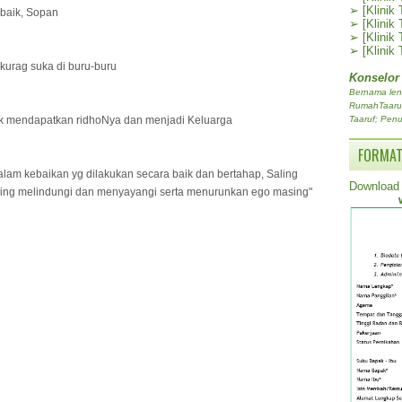
➢
[Klinik
 baik, Sopan
➢
[Klinik
➢
[Klinik
➢
[Klinik
kurag suka di buru-buru
Konselor
Bernama len
RumahTaaruf.
tuk mendapatkan ridhoNya dan menjadi Keluarga
Taaruf; Penu
FORMAT
lam kebaikan yg dilakukan secara baik dan bertahap, Saling
Download 
, Saling melindungi dan menyayangi serta menurunkan ego masing"