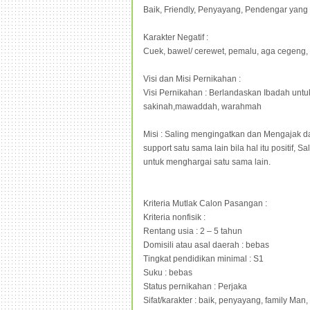
Baik, Friendly, Penyayang, Pendengar yang
Karakter Negatif :
Cuek, bawel/ cerewet, pemalu, aga cegeng, 
Visi dan Misi Pernikahan :
Visi Pernikahan : Berlandaskan Ibadah un
sakinah,mawaddah, warahmah
Misi : Saling mengingatkan dan Mengajak da
support satu sama lain bila hal itu positif
untuk menghargai satu sama lain.
Kriteria Mutlak Calon Pasangan :
Kriteria nonfisik :
Rentang usia : 2 – 5 tahun
Domisili atau asal daerah : bebas
Tingkat pendidikan minimal : S1
Suku : bebas
Status pernikahan : Perjaka
Sifat/karakter : baik, penyayang, family Man,