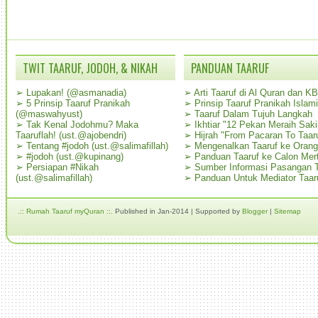
TWIT TAARUF, JODOH, & NIKAH
PANDUAN TAARUF
➢
Lupakan! (@asmanadia)
➢
Arti Taaruf di Al Quran dan K
➢
5 Prinsip Taaruf Pranikah
➢
Prinsip Taaruf Pranikah Islami
(@maswahyust)
➢
Taaruf Dalam Tujuh Langkah
➢
Tak Kenal Jodohmu? Maka
➢
Ikhtiar "12 Pekan Meraih Sak
Taaruflah! (ust.@ajobendri)
➢
Hijrah "From Pacaran To Taar
➢
Tentang #jodoh (ust.@salimafillah)
➢
Mengenalkan Taaruf ke Oran
➢
#jodoh (ust.@kupinang)
➢
Panduan Taaruf ke Calon Mer
➢
Persiapan #Nikah
➢
Sumber Informasi Pasangan T
(ust.@salimafillah)
➢
Panduan Untuk Mediator Taar
.:: Rumah Taaruf myQuran ::.
Published in Jan-2014 | Supported by
Blogger
|
Sitemap