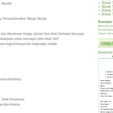
➢
[Klinik
, Mandiri
➢
[Klinik
➢
[Klinik
➢
[Klinik
g, Perasa/Sensitive, Manja, Moody
Konselor
Bernama len
RumahTaaruf.
h dan Warohmah hingga Jannah Nya Allah (Sehidup Sesurga)
Taaruf; Penu
silah/jalan untuk mencapai ridho Allah SWT
FORMAT
yun bagi keluarga dan lingkungan sekitar
Download 
ususnya Bandung
r, Tidak Emosional
aya Apa Adanya