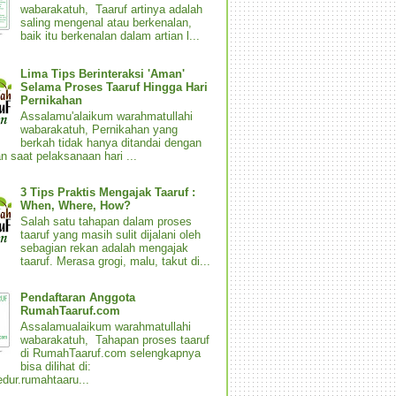
wabarakatuh, Taaruf artinya adalah
saling mengenal atau berkenalan,
baik itu berkenalan dalam artian l...
Lima Tips Berinteraksi 'Aman'
Selama Proses Taaruf Hingga Hari
Pernikahan
Assalamu'alaikum warahmatullahi
wabarakatuh, Pernikahan yang
berkah tidak hanya ditandai dengan
n saat pelaksanaan hari ...
3 Tips Praktis Mengajak Taaruf :
When, Where, How?
Salah satu tahapan dalam proses
taaruf yang masih sulit dijalani oleh
sebagian rekan adalah mengajak
taaruf. Merasa grogi, malu, takut di...
Pendaftaran Anggota
RumahTaaruf.com
Assalamualaikum warahmatullahi
wabarakatuh, Tahapan proses taaruf
di RumahTaaruf.com selengkapnya
bisa dilihat di:
dur.rumahtaaru...