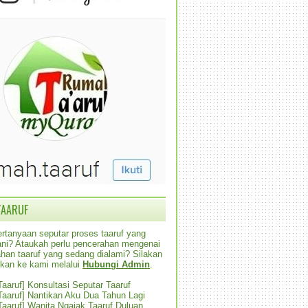
TAARUF
rtanyaan seputar proses taaruf yang
alani? Ataukah perlu pencerahan mengenai
han taaruf yang sedang dialami? Silakan
ikan ke kami melalui
Hubungi Admin
.
 Taaruf] Konsultasi Seputar Taaruf
 Taaruf] Nantikan Aku Dua Tahun Lagi
 Taaruf] Wanita Ngajak Taaruf Duluan