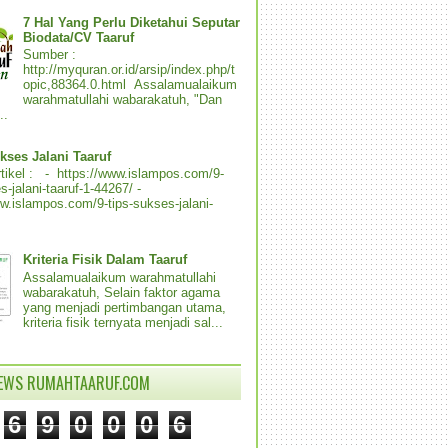
7 Hal Yang Perlu Diketahui Seputar
Biodata/CV Taaruf
Sumber :
http://myquran.or.id/arsip/index.php/t
opic,88364.0.html Assalamualaikum
warahmatullahi wabarakatuh, "Dan
..
kses Jalani Taaruf
tikel : - https://www.islampos.com/9-
s-jalani-taaruf-1-44267/ -
ww.islampos.com/9-tips-sukses-jalani-
Kriteria Fisik Dalam Taaruf
Assalamualaikum warahmatullahi
wabarakatuh, Selain faktor agama
yang menjadi pertimbangan utama,
kriteria fisik ternyata menjadi sal...
IEWS RUMAHTAARUF.COM
6
9
0
0
0
6