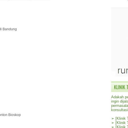
 di Bandung
KLINIK 
Adakah pe
ingin dij
permasala
konsultas
onton Bioskop
➢
[Klinik
➢
[Klinik
➢
[Klinik