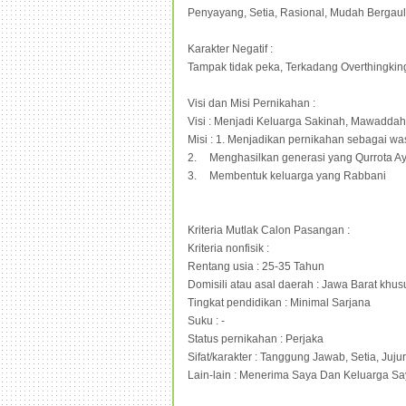
Penyayang, Setia, Rasional, Mudah Bergaul
Karakter Negatif :
Tampak tidak peka, Terkadang Overthingkin
Visi dan Misi Pernikahan :
Visi : Menjadi Keluarga Sakinah, Mawadda
Misi : 1. Menjadikan pernikahan sebagai wa
2.
Menghasilkan generasi yang Qurrota Ay
3.
Membentuk keluarga yang Rabbani
Kriteria Mutlak Calon Pasangan :
Kriteria nonfisik :
Rentang usia : 25-35 Tahun
Domisili atau asal daerah : Jawa Barat kh
Tingkat pendidikan : Minimal Sarjana
Suku : -
Status pernikahan : Perjaka
Sifat/karakter : Tanggung Jawab, Setia, Juju
Lain-lain : Menerima Saya Dan Keluarga S