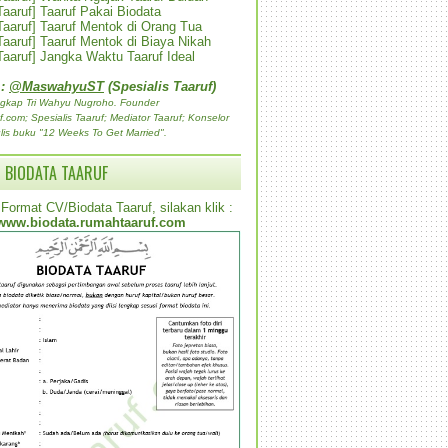
 Taaruf] Taaruf Pakai Biodata
 Taaruf] Taaruf Mentok di Orang Tua
 Taaruf] Taaruf Mentok di Biaya Nikah
 Taaruf] Jangka Waktu Taaruf Ideal
 :
@MaswahyuST
(Spesialis Taaruf)
gkap Tri Wahyu Nugroho. Founder
com; Spesialis Taaruf; Mediator Taaruf; Konselor
lis buku "12 Weeks To Get Married".
 BIODATA TAARUF
Format CV/Biodata Taaruf, silakan klik :
www.biodata.rumahtaaruf.com