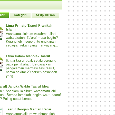
ler
Kategori
Arsip Tulisan
Lima Prinsip Taaruf Pranikah
Islami
Assalamu’alaikum warahmatullahi
wabarakatuh, Ta’aruf masa begitu?
Kurang lebih seperti itu ungkapan
sebagian rekan yang menyayang...
Etika Dalam Menolak Taaruf
Ikhtiar taaruf tidak selalu berujung
pada pernikahan. Berdasarkan
pengalaman memfasilitasi taaruf,
hanya sekitar 20 persen pasangan
yang...
aaruf] Jangka Waktu Taaruf Ideal
n : Assalamu'alaikum warahmatullahi
uh, Berapa lamakah jangka waktu taaruf
? Paling cepat berapa ...
Taaruf Dengan Mantan Pacar
Assalamualaikum warahmatullahi