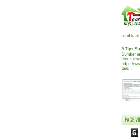
nikahkanl.
9 Tips Su
Sumber ar
tips-sukse
https://w
taar...
PAGE V
6