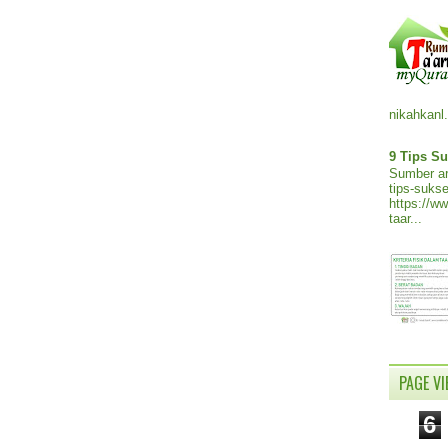
nikahkanl.
9 Tips Su
Sumber ar
tips-sukse
https://w
taar...
PAGE V
6