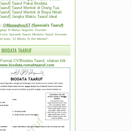
 Taaruf] Taaruf Pakai Biodata
 Taaruf] Taaruf Mentok di Orang Tua
 Taaruf] Taaruf Mentok di Biaya Nikah
 Taaruf] Jangka Waktu Taaruf Ideal
 :
@MaswahyuST
(Spesialis Taaruf)
gkap Tri Wahyu Nugroho. Founder
com; Spesialis Taaruf; Mediator Taaruf; Konselor
lis buku "12 Weeks To Get Married".
 BIODATA TAARUF
Format CV/Biodata Taaruf, silakan klik :
www.biodata.rumahtaaruf.com