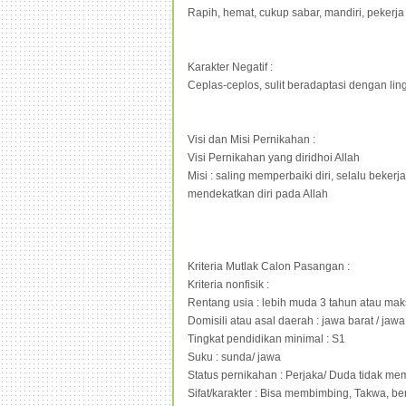
Rapih, hemat, cukup sabar, mandiri, pekerja
Karakter Negatif :
Ceplas-ceplos, sulit beradaptasi dengan lin
Visi dan Misi Pernikahan :
Visi Pernikahan yang diridhoi Allah
Misi : saling memperbaiki diri, selalu beker
mendekatkan diri pada Allah
Kriteria Mutlak Calon Pasangan :
Kriteria nonfisik :
Rentang usia : lebih muda 3 tahun atau maks
Domisili atau asal daerah : jawa barat / jawa
Tingkat pendidikan minimal : S1
Suku : sunda/ jawa
Status pernikahan : Perjaka/ Duda tidak m
Sifat/karakter : Bisa membimbing, Takwa, b