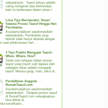
wabarakatuh, Taaruf artinya adalah
saling mengenal atau berkenalan,
baik itu berkenalan dalam artian l...
Lima Tips Berinteraksi 'Aman'
Selama Proses Taaruf Hingga Hari
Pernikahan
Assalamu'alaikum warahmatullahi
wabarakatuh, Pernikahan yang
berkah tidak hanya ditandai dengan
n saat pelaksanaan hari ...
3 Tips Praktis Mengajak Taaruf :
When, Where, How?
Salah satu tahapan dalam proses
taaruf yang masih sulit dijalani oleh
sebagian rekan adalah mengajak
taaruf. Merasa grogi, malu, takut di...
Pendaftaran Anggota
RumahTaaruf.com
Assalamualaikum warahmatullahi
wabarakatuh, Tahapan proses taaruf
di RumahTaaruf.com selengkapnya
bisa dilihat di:
dur.rumahtaaru...