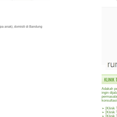
pa anak), domisili di Bandung
KLINIK 
Adakah pe
ingin dij
permasala
konsultas
➢
[Klinik
➢
[Klinik
➢
[Klinik