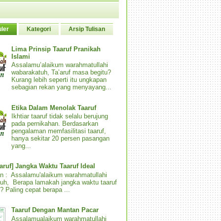
ler
Kategori
Arsip Tulisan
Lima Prinsip Taaruf Pranikah
Islami
Assalamu’alaikum warahmatullahi
wabarakatuh, Ta’aruf masa begitu?
Kurang lebih seperti itu ungkapan
sebagian rekan yang menyayang...
Etika Dalam Menolak Taaruf
Ikhtiar taaruf tidak selalu berujung
pada pernikahan. Berdasarkan
pengalaman memfasilitasi taaruf,
hanya sekitar 20 persen pasangan
yang...
aaruf] Jangka Waktu Taaruf Ideal
n : Assalamu'alaikum warahmatullahi
uh, Berapa lamakah jangka waktu taaruf
? Paling cepat berapa ...
Taaruf Dengan Mantan Pacar
Assalamualaikum warahmatullahi