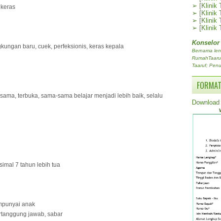
➢
[Klinik
 keras
➢
[Klinik
➢
[Klinik
➢
[Klinik
Konselor
gkungan baru, cuek, perfeksionis, keras kepala
Bernama len
RumahTaaruf.
Taaruf; Penu
FORMAT
jasama, terbuka, sama-sama belajar menjadi lebih baik, selalu
Download 
imal 7 tahun lebih tua
empunyai anak
ertanggung jawab, sabar