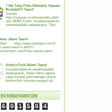
7 Hal Yang Perlu Diketahui Seputar
Biodata/CV Taaruf
Sumber :
http://myquran.or.id/arsip/index.php/t
opic,88364.0.html Assalamualaikum
warahmatullahi wabarakatuh, "Dan
..
kses Jalani Taaruf
tikel : - https://www.islampos.com/9-
s-jalani-taaruf-1-44267/ -
ww.islampos.com/9-tips-sukses-jalani-
Kriteria Fisik Dalam Taaruf
Assalamualaikum warahmatullahi
wabarakatuh, Selain faktor agama
yang menjadi pertimbangan utama,
kriteria fisik ternyata menjadi sal...
IEWS RUMAHTAARUF.COM
6
9
1
5
9
4