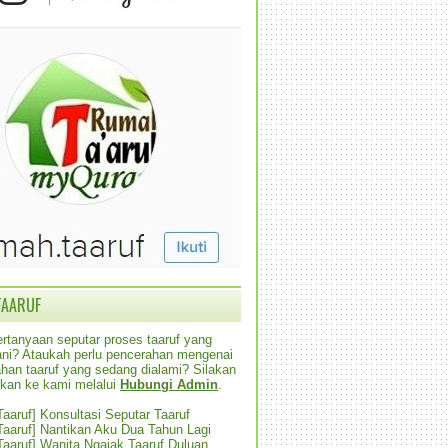
TAARUF
rtanyaan seputar proses taaruf yang
alani? Ataukah perlu pencerahan mengenai
han taaruf yang sedang dialami? Silakan
ikan ke kami melalui
Hubungi Admin
.
 Taaruf] Konsultasi Seputar Taaruf
 Taaruf] Nantikan Aku Dua Tahun Lagi
 Taaruf] Wanita Ngajak Taaruf Duluan