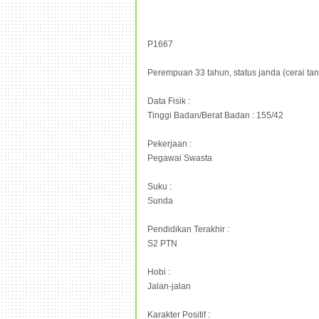
P1667
Perempuan 33 tahun, status janda (cerai tan
Data Fisik :
Tinggi Badan/Berat Badan : 155/42
Pekerjaan :
Pegawai Swasta
Suku :
Sunda
Pendidikan Terakhir :
S2 PTN
Hobi :
Jalan-jalan
Karakter Positif :