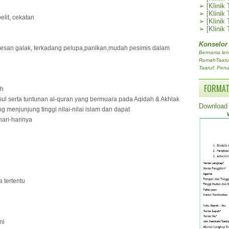
➢
[Klinik
➢
[Klinik
elit, cekatan
➢
[Klinik
➢
[Klinik
Konselor
kesan galak, terkadang pelupa,panikan,mudah pesimis dalam
Bernama len
RumahTaaruf.
Taaruf; Penu
FORMAT
ah
ul serta tuntunan al-quran yang bermuara pada Aqidah & Akhlak
Download 
 menjunjung tinggi nilai-nilai islam dan dapat
ari-harinya
a tertentu
ni