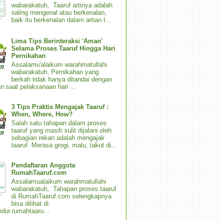
wabarakatuh, Taaruf artinya adalah
saling mengenal atau berkenalan,
baik itu berkenalan dalam artian l...
Lima Tips Berinteraksi 'Aman'
Selama Proses Taaruf Hingga Hari
Pernikahan
Assalamu'alaikum warahmatullahi
wabarakatuh, Pernikahan yang
berkah tidak hanya ditandai dengan
n saat pelaksanaan hari ...
3 Tips Praktis Mengajak Taaruf :
When, Where, How?
Salah satu tahapan dalam proses
taaruf yang masih sulit dijalani oleh
sebagian rekan adalah mengajak
taaruf. Merasa grogi, malu, takut di...
Pendaftaran Anggota
RumahTaaruf.com
Assalamualaikum warahmatullahi
wabarakatuh, Tahapan proses taaruf
di RumahTaaruf.com selengkapnya
bisa dilihat di:
dur.rumahtaaru...