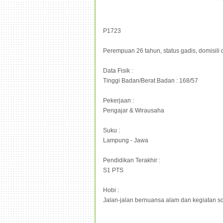
P1723
Perempuan 26 tahun, status gadis, domisil
Data Fisik :
Tinggi Badan/Berat Badan : 168/57
Pekerjaan :
Pengajar & Wirausaha
Suku :
Lampung - Jawa
Pendidikan Terakhir :
S1 PTS
Hobi :
Jalan-jalan bernuansa alam dan kegiatan so