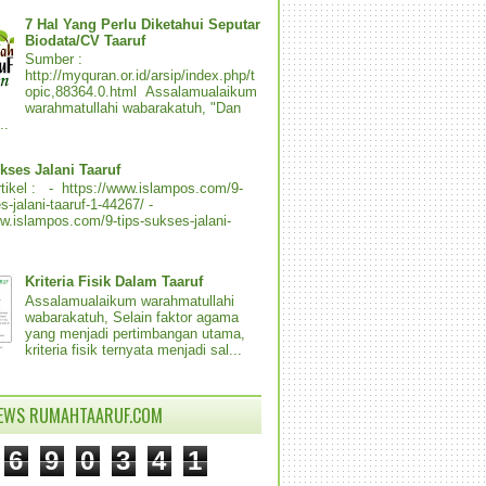
7 Hal Yang Perlu Diketahui Seputar
Biodata/CV Taaruf
Sumber :
http://myquran.or.id/arsip/index.php/t
opic,88364.0.html Assalamualaikum
warahmatullahi wabarakatuh, "Dan
..
kses Jalani Taaruf
tikel : - https://www.islampos.com/9-
s-jalani-taaruf-1-44267/ -
ww.islampos.com/9-tips-sukses-jalani-
Kriteria Fisik Dalam Taaruf
Assalamualaikum warahmatullahi
wabarakatuh, Selain faktor agama
yang menjadi pertimbangan utama,
kriteria fisik ternyata menjadi sal...
IEWS RUMAHTAARUF.COM
6
9
0
3
4
1