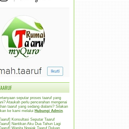
TAARUF
rtanyaan seputar proses taaruf yang
alani? Ataukah perlu pencerahan mengenai
han taaruf yang sedang dialami? Silakan
ikan ke kami melalui
Hubungi Admin
.
 Taaruf] Konsultasi Seputar Taaruf
 Taaruf] Nantikan Aku Dua Tahun Lagi
 Taaruf] Wanita Ngajak Taaruf Duluan