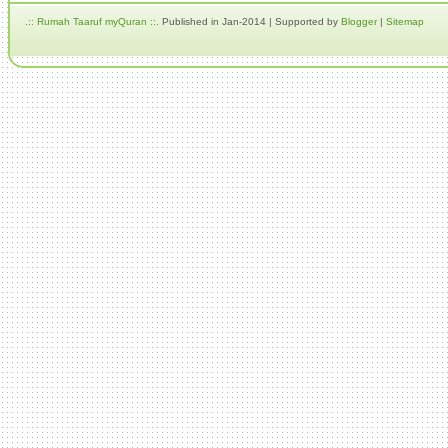
.:: Rumah Taaruf myQuran ::.
Published in Jan-2014 | Supported by
Blogger
|
Sitemap