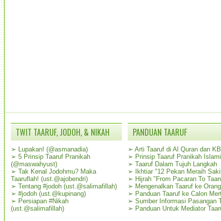
TWIT TAARUF, JODOH, & NIKAH
PANDUAN TAARUF
➢
Lupakan! (@asmanadia)
➢
Arti Taaruf di Al Quran dan K
➢
5 Prinsip Taaruf Pranikah
➢
Prinsip Taaruf Pranikah Islami
(@maswahyust)
➢
Taaruf Dalam Tujuh Langkah
➢
Tak Kenal Jodohmu? Maka
➢
Ikhtiar "12 Pekan Meraih Sak
Taaruflah! (ust.@ajobendri)
➢
Hijrah "From Pacaran To Taar
➢
Tentang #jodoh (ust.@salimafillah)
➢
Mengenalkan Taaruf ke Oran
➢
#jodoh (ust.@kupinang)
➢
Panduan Taaruf ke Calon Mer
➢
Persiapan #Nikah
➢
Sumber Informasi Pasangan T
(ust.@salimafillah)
➢
Panduan Untuk Mediator Taar