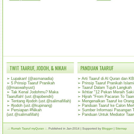
TWIT TAARUF, JODOH, & NIKAH
PANDUAN TAARUF
➢
Lupakan! (@asmanadia)
➢
Arti Taaruf di Al Quran dan K
➢
5 Prinsip Taaruf Pranikah
➢
Prinsip Taaruf Pranikah Islami
(@maswahyust)
➢
Taaruf Dalam Tujuh Langkah
➢
Tak Kenal Jodohmu? Maka
➢
Ikhtiar "12 Pekan Meraih Sak
Taaruflah! (ust.@ajobendri)
➢
Hijrah "From Pacaran To Taar
➢
Tentang #jodoh (ust.@salimafillah)
➢
Mengenalkan Taaruf ke Oran
➢
#jodoh (ust.@kupinang)
➢
Panduan Taaruf ke Calon Mer
➢
Persiapan #Nikah
➢
Sumber Informasi Pasangan T
(ust.@salimafillah)
➢
Panduan Untuk Mediator Taar
.:: Rumah Taaruf myQuran ::.
Published in Jan-2014 | Supported by
Blogger
|
Sitemap