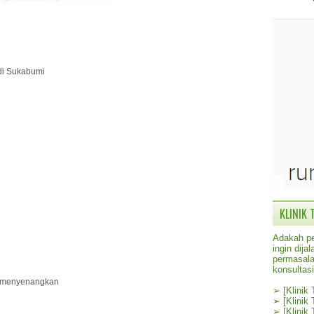
 di Sukabumi
KLINIK 
Adakah pe
ingin dij
permasala
konsultas
n menyenangkan
➢
[Klinik
➢
[Klinik
➢
[Klinik