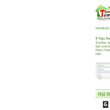
nikahkanl.
9 Tips Su
Sumber ar
tips-sukse
https://w
taar...
PAGE V
6