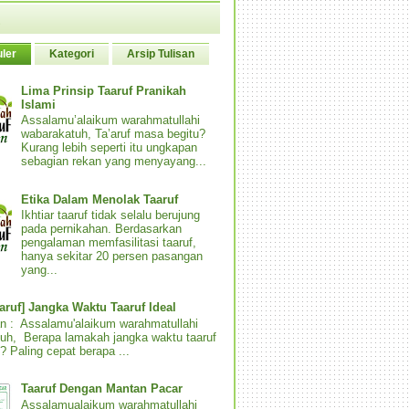
ler
Kategori
Arsip Tulisan
Lima Prinsip Taaruf Pranikah
Islami
Assalamu’alaikum warahmatullahi
wabarakatuh, Ta’aruf masa begitu?
Kurang lebih seperti itu ungkapan
sebagian rekan yang menyayang...
Etika Dalam Menolak Taaruf
Ikhtiar taaruf tidak selalu berujung
pada pernikahan. Berdasarkan
pengalaman memfasilitasi taaruf,
hanya sekitar 20 persen pasangan
yang...
aaruf] Jangka Waktu Taaruf Ideal
n : Assalamu'alaikum warahmatullahi
uh, Berapa lamakah jangka waktu taaruf
? Paling cepat berapa ...
Taaruf Dengan Mantan Pacar
Assalamualaikum warahmatullahi