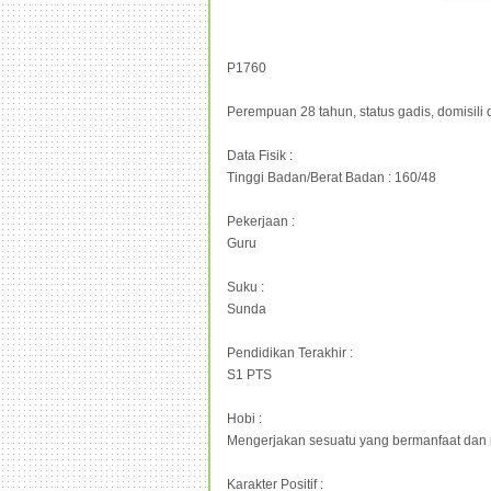
P1760
Perempuan 28 tahun, status gadis, domisili
Data Fisik :
Tinggi Badan/Berat Badan : 160/48
Pekerjaan :
Guru
Suku :
Sunda
Pendidikan Terakhir :
S1 PTS
Hobi :
Mengerjakan sesuatu yang bermanfaat da
Karakter Positif :