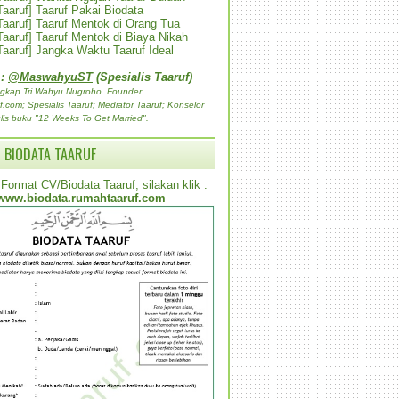
 Taaruf] Taaruf Pakai Biodata
 Taaruf] Taaruf Mentok di Orang Tua
 Taaruf] Taaruf Mentok di Biaya Nikah
 Taaruf] Jangka Waktu Taaruf Ideal
 :
@MaswahyuST
(Spesialis Taaruf)
gkap Tri Wahyu Nugroho. Founder
com; Spesialis Taaruf; Mediator Taaruf; Konselor
lis buku "12 Weeks To Get Married".
 BIODATA TAARUF
Format CV/Biodata Taaruf, silakan klik :
www.biodata.rumahtaaruf.com