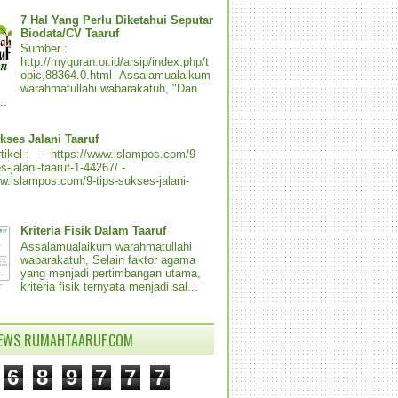
7 Hal Yang Perlu Diketahui Seputar
Biodata/CV Taaruf
Sumber :
http://myquran.or.id/arsip/index.php/t
opic,88364.0.html Assalamualaikum
warahmatullahi wabarakatuh, "Dan
..
kses Jalani Taaruf
tikel : - https://www.islampos.com/9-
s-jalani-taaruf-1-44267/ -
ww.islampos.com/9-tips-sukses-jalani-
Kriteria Fisik Dalam Taaruf
Assalamualaikum warahmatullahi
wabarakatuh, Selain faktor agama
yang menjadi pertimbangan utama,
kriteria fisik ternyata menjadi sal...
IEWS RUMAHTAARUF.COM
6
8
9
7
7
7