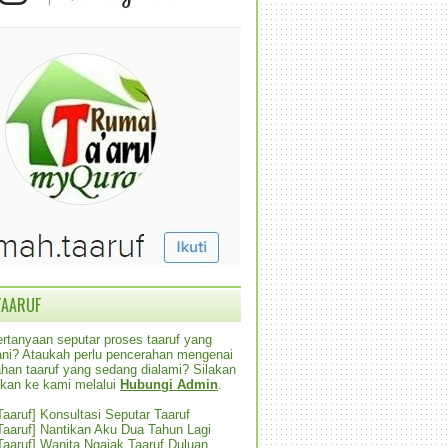
TAARUF
rtanyaan seputar proses taaruf yang
alani? Ataukah perlu pencerahan mengenai
han taaruf yang sedang dialami? Silakan
ikan ke kami melalui
Hubungi Admin
.
 Taaruf] Konsultasi Seputar Taaruf
 Taaruf] Nantikan Aku Dua Tahun Lagi
 Taaruf] Wanita Ngajak Taaruf Duluan