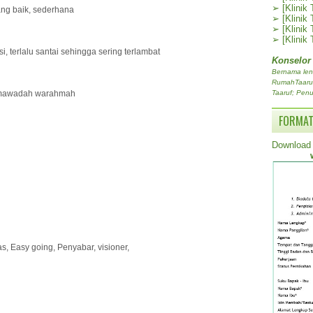
➢
[Klinik
yang baik, sederhana
➢
[Klinik
➢
[Klinik
➢
[Klinik
, terlalu santai sehingga sering terlambat
Konselor
Bernama len
RumahTaaruf.
, mawadah warahmah
Taaruf; Penu
FORMAT
Download 
, Easy going, Penyabar, visioner,