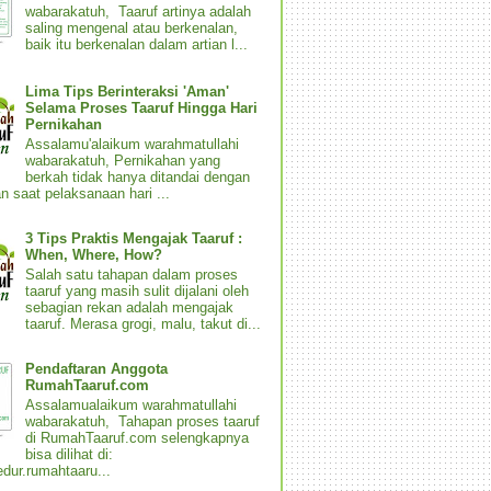
wabarakatuh, Taaruf artinya adalah
saling mengenal atau berkenalan,
baik itu berkenalan dalam artian l...
Lima Tips Berinteraksi 'Aman'
Selama Proses Taaruf Hingga Hari
Pernikahan
Assalamu'alaikum warahmatullahi
wabarakatuh, Pernikahan yang
berkah tidak hanya ditandai dengan
n saat pelaksanaan hari ...
3 Tips Praktis Mengajak Taaruf :
When, Where, How?
Salah satu tahapan dalam proses
taaruf yang masih sulit dijalani oleh
sebagian rekan adalah mengajak
taaruf. Merasa grogi, malu, takut di...
Pendaftaran Anggota
RumahTaaruf.com
Assalamualaikum warahmatullahi
wabarakatuh, Tahapan proses taaruf
di RumahTaaruf.com selengkapnya
bisa dilihat di:
dur.rumahtaaru...